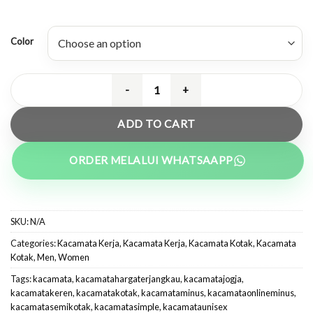
Color
Kacamata Semi Kotak Plastik Besi -
ADD TO CART
ORDER MELALUI WHATSAAPP
SKU:
N/A
Categories:
Kacamata Kerja
,
Kacamata Kerja
,
Kacamata Kotak
,
Kacamata
Kotak
,
Men
,
Women
Tags:
kacamata
,
kacamatahargaterjangkau
,
kacamatajogja
,
kacamatakeren
,
kacamatakotak
,
kacamataminus
,
kacamataonlineminus
,
kacamatasemikotak
,
kacamatasimple
,
kacamataunisex