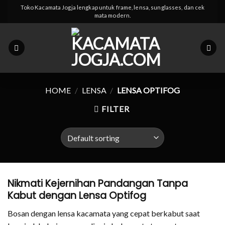
Skip
Toko Kacamata Jogja lengkap untuk frame, lensa, sunglasses, dan cek
mata modern.
to
content
HOME
/
LENSA
/
LENSA OPTIFOG
FILTER
Nikmati Kejernihan Pandangan Tanpa
Kabut dengan Lensa Optifog
Bosan dengan lensa kacamata yang cepat berkabut saat