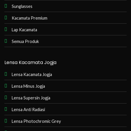
Sunglasses
Kacamata Premium
Lap Kacamata
Semua Produk
Lensa Kacamata Jogja
Lensa Kacamata Jogja
Lensa Minus Jogja
Lensa Supersin Jogja
Lensa Anti Radiasi
Lensa Photochromic Grey