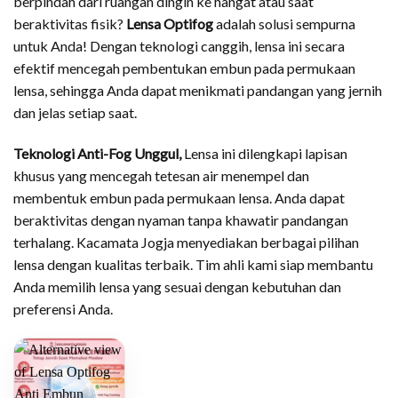
berpindah dari ruangan dingin ke hangat atau saat
beraktivitas fisik?
Lensa Optifog
adalah solusi sempurna
untuk Anda! Dengan teknologi canggih, lensa ini secara
efektif mencegah pembentukan embun pada permukaan
lensa, sehingga Anda dapat menikmati pandangan yang jernih
dan jelas setiap saat.
Teknologi Anti-Fog Unggul,
Lensa ini dilengkapi lapisan
khusus yang mencegah tetesan air menempel dan
membentuk embun pada permukaan lensa. Anda dapat
beraktivitas dengan nyaman tanpa khawatir pandangan
terhalang. Kacamata Jogja menyediakan berbagai pilihan
lensa dengan kualitas terbaik. Tim ahli kami siap membantu
Anda memilih lensa yang sesuai dengan kebutuhan dan
preferensi Anda.