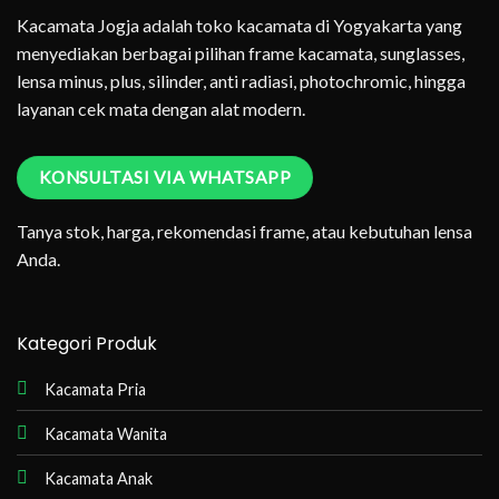
Kacamata Jogja adalah toko kacamata di Yogyakarta yang
menyediakan berbagai pilihan frame kacamata, sunglasses,
lensa minus, plus, silinder, anti radiasi, photochromic, hingga
layanan cek mata dengan alat modern.
KONSULTASI VIA WHATSAPP
Tanya stok, harga, rekomendasi frame, atau kebutuhan lensa
Anda.
Kategori Produk
Kacamata Pria
Kacamata Wanita
Kacamata Anak