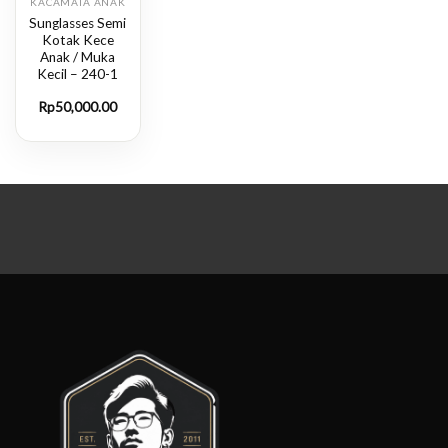
KACAMATA ANAK
Sunglasses Semi
Kotak Kece
Anak / Muka
Kecil – 240-1
Rp
50,000.00