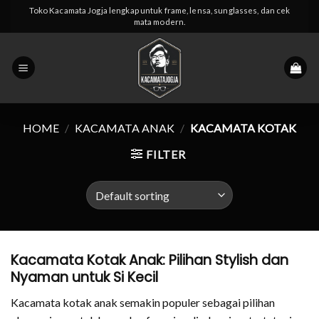
Skip
Toko Kacamata Jogja lengkap untuk frame, lensa, sunglasses, dan cek
mata modern.
to
content
HOME
/
KACAMATA ANAK
/
KACAMATA KOTAK
FILTER
Kacamata Kotak Anak: Pilihan Stylish dan
Nyaman untuk Si Kecil
Kacamata kotak anak semakin populer sebagai pilihan