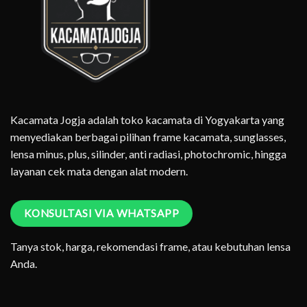
Kacamata Jogja adalah toko kacamata di Yogyakarta yang
menyediakan berbagai pilihan frame kacamata, sunglasses,
lensa minus, plus, silinder, anti radiasi, photochromic, hingga
layanan cek mata dengan alat modern.
KONSULTASI VIA WHATSAPP
Tanya stok, harga, rekomendasi frame, atau kebutuhan lensa
Anda.