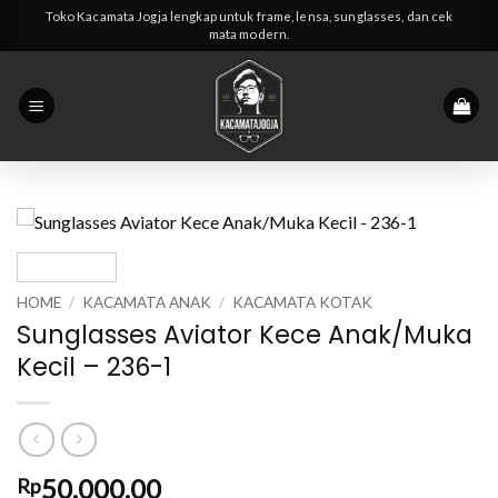
Skip
Toko Kacamata Jogja lengkap untuk frame, lensa, sunglasses, dan cek
mata modern.
to
content
HOME
/
KACAMATA ANAK
/
KACAMATA KOTAK
Sunglasses Aviator Kece Anak/Muka
Kecil – 236-1
50,000.00
Rp