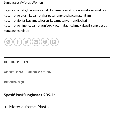
Sunglasses Aviator
,
Women
Tags:
kacamata
,
kacamataanak
,
kacamataaviator
,
kacamataberkualitas
,
kacamataelegan
,
kacamatahargaterjangkau
,
kacamatahitam
,
kacamatajogja
,
kacamatakeren
,
kacamatanyamandipakai
,
kacamataonline
,
kacamataunisex
,
kacamatauntukmukakecil
,
sunglasses
,
sunglassesaviator
DESCRIPTION
ADDITIONAL INFORMATION
REVIEWS (0)
Spesifikasi Sunglasses 236-1:
Material frame: Plastik