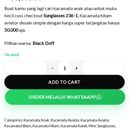
Buat kamu yang lagi cari kacamata anak atau untuk muka
kecil cuss checkout
Sunglasses 236-1.
Kacamata hitam
aviator desain simple dengan harga super terjangkau hanya
50.000
aja.
Pilihan warna:
Black Doff
3 in stock
Sunglasses Aviator Kece Anak/Muka 
ADD TO CART
ORDER MELALUI WHATSAAPP
Categories:
Kacamata Anak
,
Kacamata Aviator
,
Kacamata Aviator
,
Kacamata Hitam
,
Kacamata Hitam
,
Kacamata Kotak
,
Men
,
Sunglasses
,