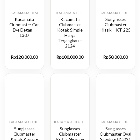
KACAMATA BESI
KACAMATA BESI
KACAMATA CLUB MASTER
Kacamata
Kacamata
Sunglasses
Clubmaster Cat
Clubmaster
Clubmaster
Eye Elegan –
Kotak Simple
Klasik – KT 225
1307
Harga
Terjangkau –
2124
Rp
120,000.00
Rp
100,000.00
Rp
50,000.00
KACAMATA CLUB MASTER
KACAMATA CLUB MASTER
KACAMATA CLUB MASTER
Sunglasses
Sunglasses
Sunglasses
Clubmaster
Clubmaster
Clubmaster Oval
Kotak Keren –
Kotak Nyaman
Simple – UC 021