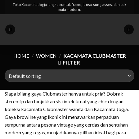
Skip
Toko Kacamata Jogja lengkap untuk frame, lensa, sunglasses, dan cek
mata modern.
to
content
HOME
/
WOMEN
/
KACAMATA CLUBMASTER
FILTER
Siapa bilang gaya Clubmaster hanya untuk pria? Dobrak
stereotip dan tunjukkan sisi intelektual yang chic dengan
koleksi kacamata Clubmaster wanita dari Kacamata Jogja.
Gaya browline yang ikonik ini menawarkan perpaduan
sempurna antara pesona vintage yang cerdas dan sentuhan
modern yang tegas, menjadikannya pilihan ideal bagi para