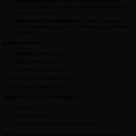
Membingkai Wajah:
Desain
cat eye
yang khas akan
membingkai wajahmu dengan indah dan membuat mata
terlihat lebih besar.
Aksesori yang Tak Tergantikan:
Jadikan Kacamata 1307
sebagai pelengkap gaya sehari-hari atau sebagai hadiah
istimewa.
Spesifikasi Teknis:
Diameter Lensa:
53 mm
Tinggi Lensa:
43 mm
Lebar Nosepad:
16 mm
Lebar Frame Depan:
140 mm
Panjang Tangkai:
140 mm
Pengiriman produk sudah dilengkapi:
Hardcase
Lap pembersih
Kemasan aman (kardus dan bubble wrap)
Kami juga menyediakan pemasangan lensa sesuai request