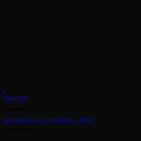
+
Quick View
Kacamata Clip On
Kacamata Clip On 5 Lensa Unisex – 2201A
Rp
300,000.00