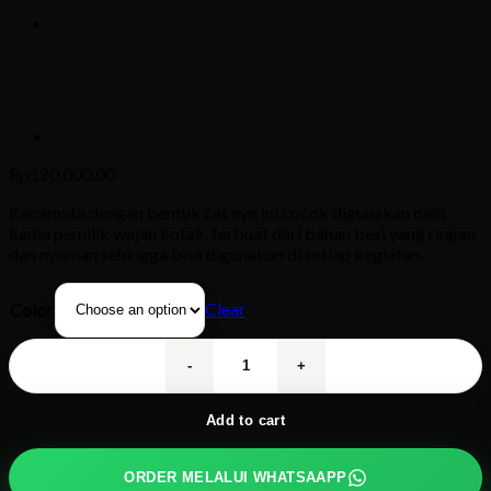
Rp
120,000.00
Kacamata dengan bentuk cat eye ini cocok digunakan oleh
kamu pemilik wajah kotak, terbuat dari bahan besi yang ringan
dan nyaman sehingga bisa digunakan di setiap kegiatan.
Clear
Color
Kacamata
Clubmaster
Cat
Add to cart
Eye
Elegan
-
ORDER MELALUI WHATSAAPP