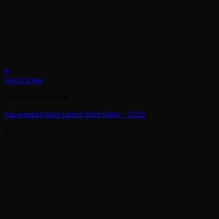
+
This
Quick View
product
Kacamata Kekinian
has
multiple
Kacamata Kotak Lentur Best Seller – 2225
variants.
The
Rp
100,000.00
options
may
be
chosen
on
the
product
page