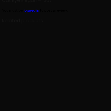
Cat Eye Elegan – 1307”
You must be
logged in
to post a review.
Related products