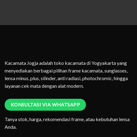
Kacamata Jogja adalah toko kacamata di Yogyakarta yang
menyediakan berbagai pilihan frame kacamata, sunglasses,
lensa minus, plus, silinder, anti radiasi, photochromic, hingga
layanan cek mata dengan alat modern.
KONSULTASI VIA WHATSAPP
Tanya stok, harga, rekomendasi frame, atau kebutuhan lensa
Anda.