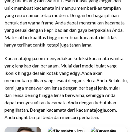
yang tak lekang oleh waktu. Desain klasik yang elegan dan
unik membuat kacamata ini mampu memberikan tampilan
yang retro namun tetap modern. Dengan berbagai pilihan
bentuk dan warna frame, Anda dapat menemukan kacamata
yang sesuai dengan kepribadian dan gaya berpakaian Anda.
Material berkualitas tinggi membuat kacamata ini tidak
hanya terlihat cantik, tetapi juga tahan lama.
Kacamatajogja.com menyediakan koleksi kacamata wanita
yang lengkap dan beragam. Mulai dari model bulat yang
ikonik hingga desain kotak yang edgy, Anda akan
menemukan pilihan yang sesuai dengan selera Anda. Selain itu,
kami juga menawarkan lensa dengan berbagai jenis, mulai
dari lensa bening hingga lensa berwarna, sehingga Anda
dapat menyesuaikan kacamata Anda dengan kebutuhan
penglihatan. Dengan kacamata dari kacamatajogja.com,
Anda dapat tampil beda dan mencuri perhatian.