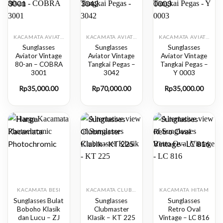
KACAMATA AVIATOR
KACAMATA AVIATOR
KACAMATA AVIATOR
Sunglasses
Sunglasses
Sunglasses
Aviator Vintage
Aviator Vintage
Aviator Vintage
80-an – COBRA
Tangkai Pegas –
Tangkai Pegas –
3001
3042
Y 0003
Rp
35,000.00
Rp
70,000.00
Rp
35,000.00
KACAMATA BESI
KACAMATA CLUB MASTER
KACAMATA HITAM
Sunglasses Bulat
Sunglasses
Sunglasses
Boboho Klasik
Clubmaster
Retro Oval
dan Lucu – ZJ
Klasik – KT 225
Vintage – LC 816