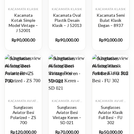
KACAMATA KLASIK
KACAMATA KLASIK
KACAMATA KLASIK
Kacamata
Kacamata Oval
Kacamata Semi
Kotak Simple
Plastik Desain
Bulat Klasik
Model Vintage –
Klasik – J 52013
Elegan – 8937
J 52001
Rp
90,000.00
Rp
90,000.00
Rp
90,000.00
KACAMATA AVIATOR
KACAMATA AVIATOR
KACAMATA AVIATOR
Sunglasses
Sunglasses
Sunglasses
Aviator Besi
Aviator Besi
Aviator Klasik
Polarized – ZS
Vintage Keren –
Full Besi – FU
700
SD 021
302
Rp
120,000.00
Rp
70,000.00
Rp
50,000.00