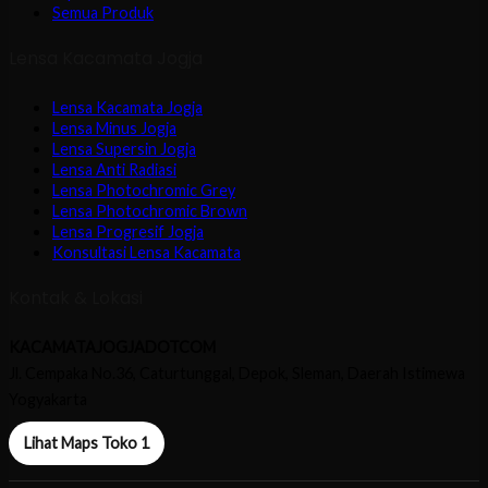
Semua Produk
Lensa Kacamata Jogja
Lensa Kacamata Jogja
Lensa Minus Jogja
Lensa Supersin Jogja
Lensa Anti Radiasi
Lensa Photochromic Grey
Lensa Photochromic Brown
Lensa Progresif Jogja
Konsultasi Lensa Kacamata
Kontak & Lokasi
KACAMATAJOGJADOTCOM
Jl. Cempaka No.36, Caturtunggal, Depok, Sleman, Daerah Istimewa
Yogyakarta
Lihat Maps Toko 1