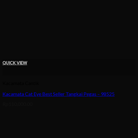
This product has multiple variants. The options may be chosen o
QUICK VIEW
+
Kacamata Cantik
Kacamata Cat Eye Best Seller Tangkai Pegas – 98525
Rp
110,000.00