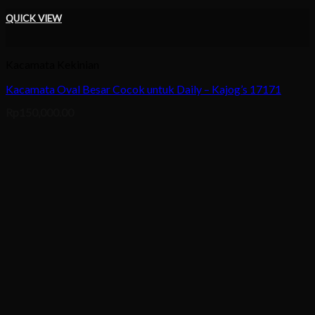
This product has multiple variants. The options may be chosen o
QUICK VIEW
+
Kacamata Kekinian
Kacamata Oval Besar Cocok untuk Daily – Kajog’s 17171
Rp
150,000.00