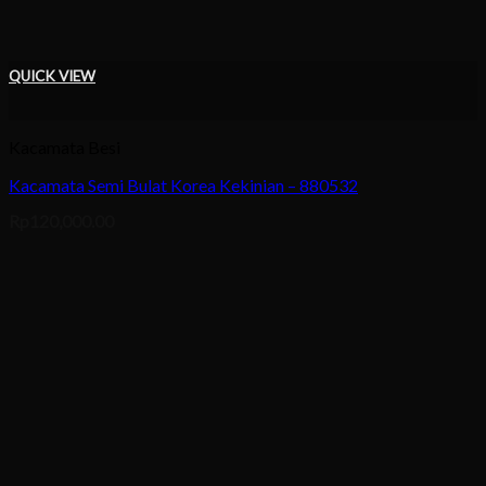
This product has multiple variants. The options may be chosen o
QUICK VIEW
+
Kacamata Besi
Kacamata Semi Bulat Korea Kekinian – 880532
Rp
120,000.00