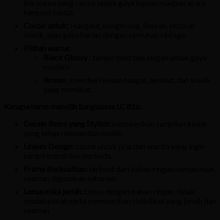
berwarna yang cocok untuk gaya kasual maupun acara
hangout santai.
Cocok untuk:
Hangout, nongkrong, liburan, festival
musik, atau gaya harian dengan sentuhan vintage.
Pilihan warna
:
Black Glossy
: tampil bold dan elegan untuk gaya
modern
Brown
: memberi kesan hangat, lembut, dan klasik
yang memikat.
Kenapa harus memilih Sunglasses LC 816:
Desain Retro yang Stylish:
memberikan tampilan klasik
yang tetap relevan dan modis.
Unisex Design:
cocok untuk pria dan wanita yang ingin
tampil trendi dan berbeda.
Frame Berkualitas:
terbuat dari bahan ringan namun kuat,
nyaman digunakan seharian.
Lensa mika jernih:
Lensa dengan bahan ringan, tidak
mudah pecah serta memberikan visibilitas yang jernih dan
nyaman