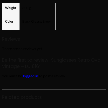
Weight
300 g
Color
Black Glossy, Brown
Reviews
There are no reviews yet.
Be the first to review “Sunglasses Retro Oval
Vintage – LC 816”
You must be
logged in
to post a review.
Related products