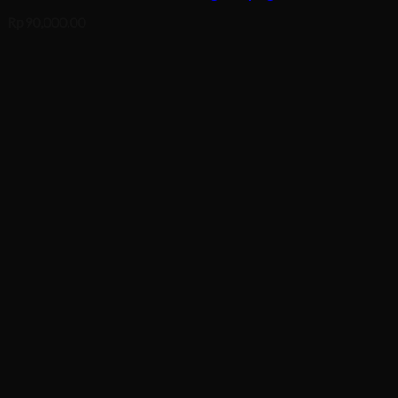
Rp
90,000.00