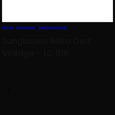
Home
/
Sunglasses
/
Sunglasses Oval
Sunglasses Retro Oval
Vintage – LC 816