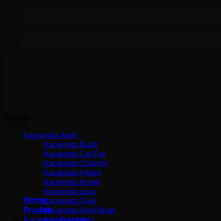
Skip
to
content
Browse
Kacamata Anak
Kacamata Bulat
Kacamata Cat Eye
Kacamata Colorful
Kacamata Hitam
Kacamata Kotak
Kacamata Lucu
Home
Kacamata Oval
Produk
Kacamata Semi Bulat
Kacamata Premium
Kacamata Pria