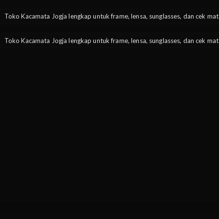
Toko Kacamata Jogja lengkap untuk frame, lensa, sunglasses, dan cek ma
Toko Kacamata Jogja lengkap untuk frame, lensa, sunglasses, dan cek ma