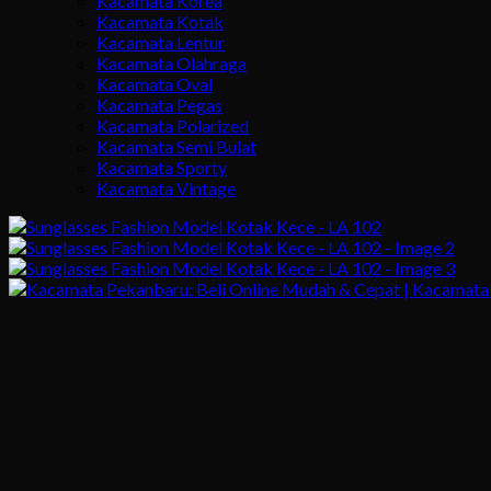
Kacamata Korea
Kacamata Kotak
Kacamata Lentur
Kacamata Olahraga
Kacamata Oval
Kacamata Pegas
Kacamata Polarized
Kacamata Semi Bulat
Kacamata Sporty
Kacamata Vintage