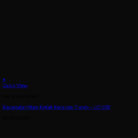
+
This
Quick View
product
Kacamata Hitam
has
multiple
Kacamata Hitam Kotak Kece dan Trendy – UD 108
variants.
The
Rp
35,000.00
options
may
be
chosen