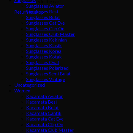
Sunglasses
No products in the cart.
Sunglasses Aviator
Sunglasses Besi
Return to shop
Sunglasses Bulat
Sunglasses Cat Eye
Sunglasses Clip On
Sunglasses Club Master
Sunglasses Kekinian
Sunglasses Klasik
Sunglasses Korea
Sunglasses Kotak
Sunglasses Oval
Sunglasses Polarized
Sunglasses Semi Bulat
Sunglasses Vintage
Uncategorized
Women
Kacamata Aviator
Kacamata Besi
Kacamata Bulat
Kacamata Cantik
Kacamata Cat Eye
Kacamata Clip On
Kacamata Club Master