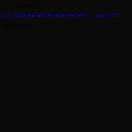
product
Kacamata Hitam
has
multiple
Kacamata Hitam Kotak Kekinian Polarized – Kajog’s 6230
variants.
The
Rp
150,000.00
options
may
be
chosen
on
the
product
page