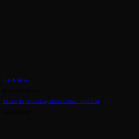
+
This
Quick View
product
Kacamata Hitam
has
multiple
Kacamata Hitam Gaya Kotak Besar – CA 300
variants.
The
Rp
35,000.00
options
may
be
chosen
on