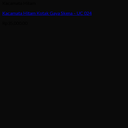
Kacamata Hitam
has
multiple
Kacamata Hitam Kotak Gaya Skena – UC 024
variants.
The
Rp
35,000.00
options
may
be
chosen
on
the
product
page