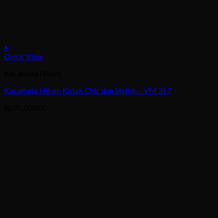
+
This
Quick View
product
Kacamata Hitam
has
multiple
Kacamata Hitam Kotak Chic dan Stylish – VM 317
variants.
The
Rp
35,000.00
options
may
be
chosen
on
the
product
page