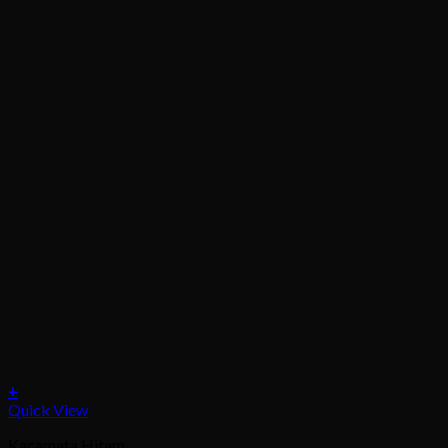
+
This
Quick View
product
Kacamata Hitam
has