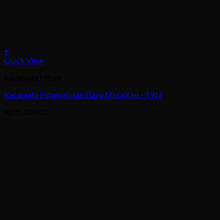
+
This
Quick View
product
Kacamata Hitam
has
multiple
Kacamata Hitam Kotak Gaya Masa Kini – 1916
variants.
The
Rp
35,000.00
options
may
be
chosen
on
the
product
page