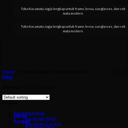
Skip
Toko Kacamata Jogja lengkap untuk frame, lensa, sunglasses, dan cek
to
mata modern.
content
Toko Kacamata Jogja lengkap untuk frame, lensa, sunglasses, dan cek
mata modern.
Home
/
Products tagged “sunglasseskotak”
Filter
Showing 1–32 of 72 results
Browse
Kacamata Anak
Home
Kacamata Bulat
Produk
Kacamata Cat Eye
Kacamata Pria