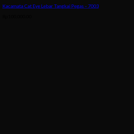
multiple
Kacamata Cat Eye Lebar Tangkai Pegas – 7003
variants.
The
Rp
100,000.00
options
may
be
chosen
on
the
product
page