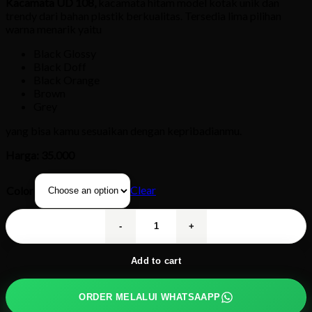
Kacamata UD 108,
kacamata hitam model kotak unik dan
trendy dari bahan plastik berkualitas. Tersedia lima pilihan
warna menarik yaitu
Black Glossy
Black Doff
Black Orange
Brown
Grey
yang bisa kamu sesuaikan dengan kepribadianmu.
Harga: 35.000
Clear
Color
Kacamata
Hitam
Kotak
Add to cart
Kece
dan
Trendy
ORDER MELALUI WHATSAAPP
-