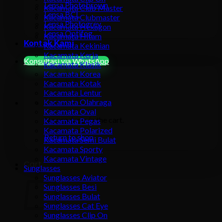
Lensa Photobrown
Kacamata Club Master
Lensa BCL
Kacamata Clubmaster
Lensa Photogrey
Kacamata Hexagon
Lensa Optifog
Kacamata Hitam
Kontak Kami
Kacamata Kekinian
Kacamata Kerja
Konsultasi via WhatsApp
Kacamata Klasik
Kacamata Korea
Kacamata Kotak
Kacamata Lentur
Kacamata Olahraga
Kacamata Oval
No products in the cart.
Kacamata Pegas
Kacamata Polarized
Return to shop
Kacamata Semi Bulat
Kacamata Sporty
Kacamata Vintage
Cart
Sunglasses
Sunglasses Aviator
Sunglasses Besi
Sunglasses Bulat
Sunglasses Cat Eye
Sunglasses Clip On