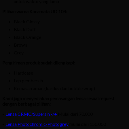
untuk waktu yang lama
Pilihan warna Kacamata UD 108:
Black Glossy
Black Doff
Black Orange
Brown
Grey
Pengiriman produk sudah dilengkapi:
Hardcase
Lap pembersih
Kemasan aman (kardus dan bubble wrap)
Kami juga menyediakan pemasangan lensa sesuai request
dengan berbagai pilihan:
–
Lensa CRMC/Supersin -/+
Mulai dari 70.000
–
Lensa Photochromic/Photogrey
mulai dari 150.000