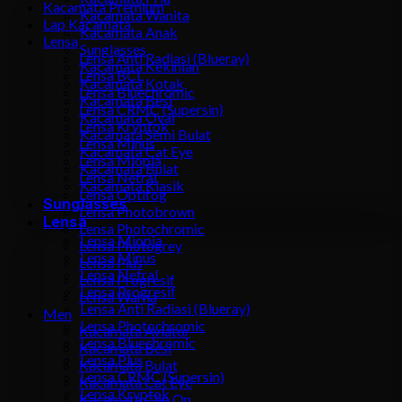
Kacamata Premium
Kacamata Wanita
Lap Kacamata
Kacamata Anak
Lensa
Sunglasses
Lensa Anti Radiasi (Blueray)
Kacamata Kekinian
Lensa BCL
Kacamata Kotak
Lensa Bluechromic
Kacamata Besi
Lensa CRMC (Supersin)
Kacamata Oval
Lensa Kryptok
Kacamata Semi Bulat
Lensa Minus
Kacamata Cat Eye
Lensa Miopia
Kacamata Bulat
Lensa Netral
Kacamata Klasik
Lensa Optifog
Sunglasses
Lensa Photobrown
Lensa
Lensa Photochromic
Lensa Miopia
Lensa Photogrey
Lensa Minus
Lensa Plus
Lensa Netral
Lensa Progresif
Lensa Progresif
Lensa Warna
Lensa Anti Radiasi (Blueray)
Men
Lensa Photochromic
Kacamata Aviator
Lensa Bluechromic
Kacamata Besi
Lensa Plus
Kacamata Bulat
Lensa CRMC (Supersin)
Kacamata Cat Eye
Lensa Kryptok
Kacamata Clip On