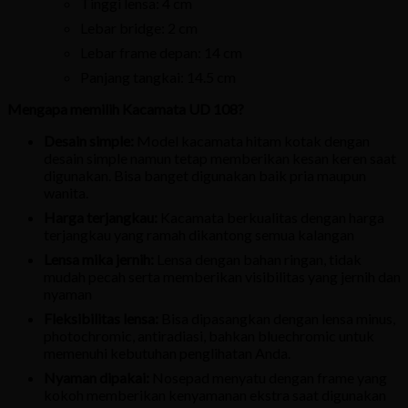
Tinggi lensa: 4 cm
Lebar bridge: 2 cm
Lebar frame depan: 14 cm
Panjang tangkai: 14.5 cm
Mengapa memilih Kacamata UD 108
?
Desain simple:
Model kacamata hitam kotak dengan
desain simple namun tetap memberikan kesan keren saat
digunakan. Bisa banget digunakan baik pria maupun
wanita.
Harga terjangkau:
Kacamata berkualitas dengan harga
terjangkau yang ramah dikantong semua kalangan
Lensa mika jernih:
Lensa dengan bahan ringan, tidak
mudah pecah serta memberikan visibilitas yang jernih dan
nyaman
Fleksibilitas lensa:
Bisa dipasangkan dengan lensa minus,
photochromic, antiradiasi, bahkan bluechromic untuk
memenuhi kebutuhan penglihatan Anda.
Nyaman dipakai:
Nosepad menyatu dengan frame yang
kokoh memberikan kenyamanan ekstra saat digunakan