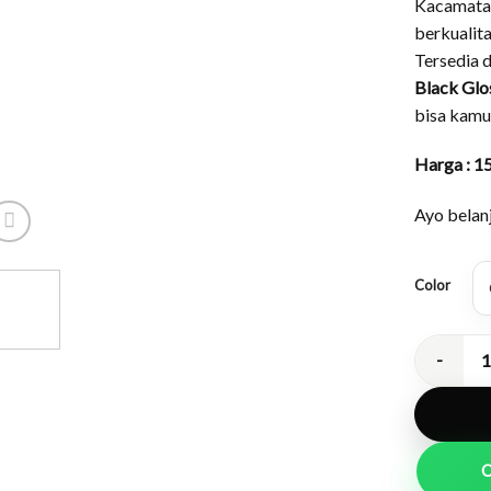
Kacamata 
berkualita
Tersedia 
Black Glo
bisa kamu
Harga : 1
Ayo belan
Color
Kacamata H