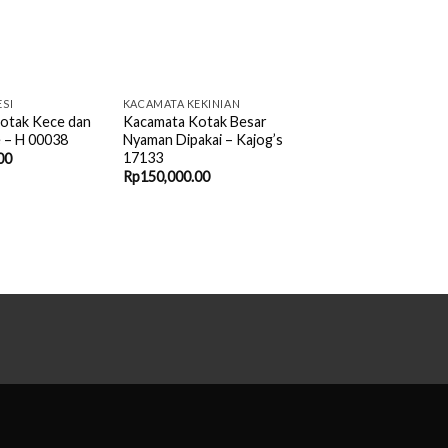
+
+
SI
KACAMATA KEKINIAN
KACAMATA AVIATOR
otak Kece dan
Kacamata Kotak Besar
Kacamata Aviator K
 – H 00038
Nyaman Dipakai – Kajog’s
Klasik Ringan – J 52
17133
00
Rp
90,000.00
Rp
150,000.00