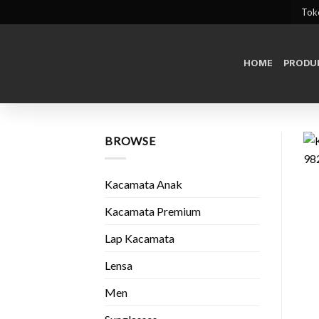
Skip
Toko
to
content
HOME
PRODU
BROWSE
Kacamata Anak
Kacamata Premium
Lap Kacamata
Lensa
Men