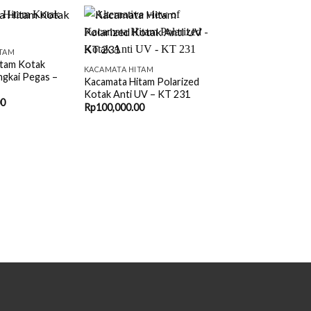
+
TAM
tam Kotak
KACAMATA HITAM
gkai Pegas –
Kacamata Hitam Polarized
Kotak Anti UV – KT 231
00
Rp
100,000.00