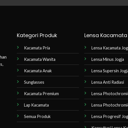
Kategori Produk
Lensa Kacamata
Kacamata Pria
Lensa Kacamata Jog
ihan
Kacamata Wanita
Lensa Minus Jogja
s,
Kacamata Anak
Lensa Supersin Jogj
Sunglasses
Lensa Anti Radiasi
Kacamata Premium
Lensa Photochromi
Lap Kacamata
Lensa Photochromi
Semua Produk
Lensa Progresif Jog
Konsultasi Lensa K