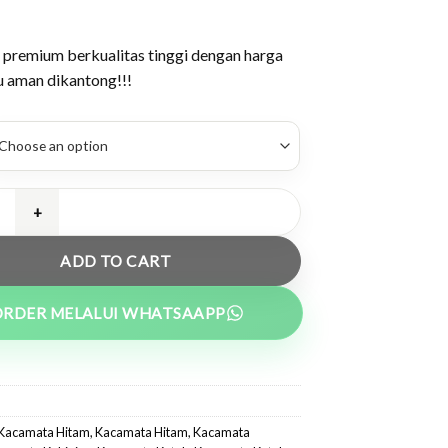
premium berkualitas tinggi dengan harga
u aman dikantong!!!
itam Kotak Premium Tangkai Pegas - 6705 quantity
ADD TO CART
ORDER MELALUI WHATSAAPP
Kacamata Hitam
,
Kacamata Hitam
,
Kacamata