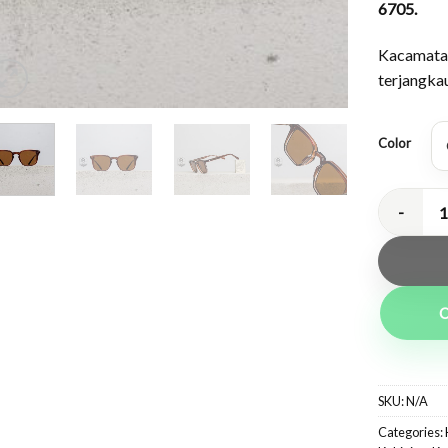
6705.
Kacamata 
terjangka
Color
Kacamata H
SKU:
N/A
Categories: