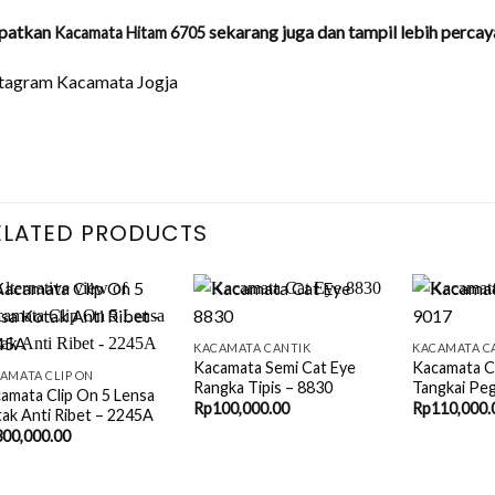
patkan
sekarang juga dan tampil lebih percaya
Kacamata Hitam 6705
stagram Kacamata Jogja
ELATED PRODUCTS
+
+
+
KACAMATA CANTIK
KACAMATA C
Kacamata Semi Cat Eye
Kacamata C
AMATA CLIP ON
Rangka Tipis – 8830
Tangkai Pe
amata Clip On 5 Lensa
Rp
100,000.00
Rp
110,000.
ak Anti Ribet – 2245A
300,000.00