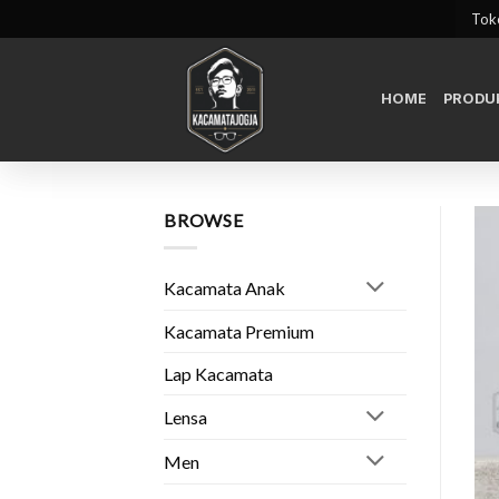
Skip
Toko
to
content
HOME
PRODU
BROWSE
Kacamata Anak
Kacamata Premium
Lap Kacamata
Lensa
Men