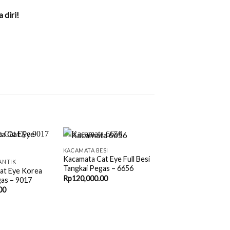
 diri!
+
KACAMATA BESI
Kacamata Cat Eye Full Besi
ANTIK
Tangkai Pegas – 6656
at Eye Korea
Rp
120,000.00
gas – 9017
00