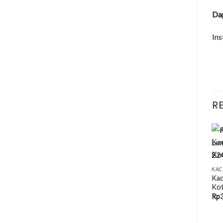
Da
In
R
+
+
KACAMATA KEKINIAN
Kacamata Semi Kotak
KACAMATA BESI
KAC
Lentur Harga Terjangkau –
Kacamata Hexagon Besi
Kac
PS 8831
Rangka Tipis – 880535
Kot
Rp
90,000.00
Rp
120,000.00
Rp