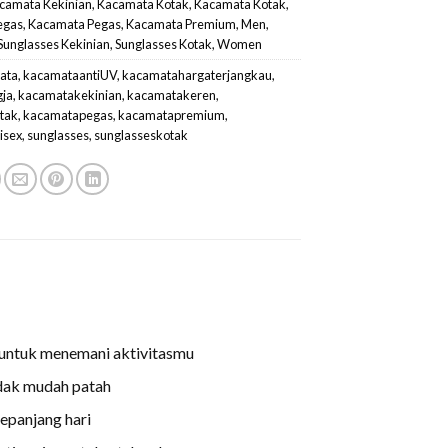
camata Kekinian
,
Kacamata Kotak
,
Kacamata Kotak
,
egas
,
Kacamata Pegas
,
Kacamata Premium
,
Men
,
Sunglasses Kekinian
,
Sunglasses Kotak
,
Women
ata
,
kacamataantiUV
,
kacamatahargaterjangkau
,
gja
,
kacamatakekinian
,
kacamatakeren
,
tak
,
kacamatapegas
,
kacamatapremium
,
isex
,
sunglasses
,
sunglasseskotak
 untuk menemani aktivitasmu
idak mudah patah
panjang hari