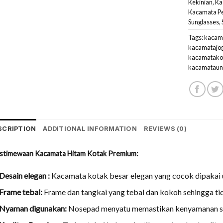
Kekinian
,
Ka
Kacamata P
Sunglasses
,
Tags:
kacam
kacamatajo
kacamatako
kacamataun
SCRIPTION
ADDITIONAL INFORMATION
REVIEWS (0)
stimewaan
Kacamata Hitam Kotak Premium:
Desain elegan :
Kacamata kotak besar elegan yang cocok dipakai
Frame tebal:
Frame dan tangkai yang tebal dan kokoh sehingga t
Nyaman digunakan:
Nosepad menyatu memastikan kenyamanan se