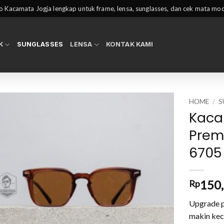
 Kacamata Jogja lengkap untuk frame, lensa, sunglasses, dan cek mata mo
K
SUNGLASSES
LENSA
KONTAK KAMI
HOME
/
S
Kaca
Prem
6705
150
Rp
Upgrade 
makin kec