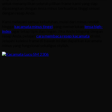
untuk menampilkan seluruh pilihan frame kami yang siap
dipasangkan dengan lensa minus berkualitas tinggi sesuai
dengan resep Anda.
Kami melayani semua kebutuhan, mulai dari minus rendah
hingga
kacamata minus tinggi
yang memerlukan
lensa high-
index
agar tetap tipis dan ringan. Jika Anda bingung dengan
resep Anda, pelajari
cara membaca resep kacamata
di sini.
Jelajahi koleksi frame di bawah ini dan dapatkan kacamata
minus yang fungsional sekaligus stylish.