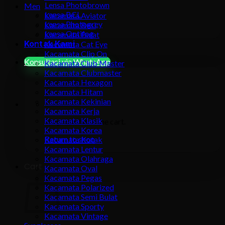
Lensa Photobrown
Men
Lensa BCL
Kacamata Aviator
Lensa Photogrey
Kacamata Besi
Lensa Optifog
Kacamata Bulat
Kontak Kami
Kacamata Cat Eye
Kacamata Clip On
Konsultasi via WhatsApp
Kacamata Club Master
Kacamata Clubmaster
Kacamata Hexagon
Kacamata Hitam
Kacamata Kekinian
Kacamata Kerja
Kacamata Klasik
No products in the cart.
Kacamata Korea
Return to shop
Kacamata Kotak
Kacamata Lentur
Kacamata Olahraga
Cart
Kacamata Oval
Kacamata Pegas
Kacamata Polarized
Kacamata Semi Bulat
Kacamata Sporty
Kacamata Vintage