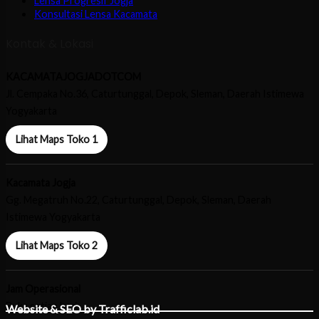
Lensa Progresif Jogja
Konsultasi Lensa Kacamata
Kontak & Lokasi
KACAMATAJOGJADOTCOM
Jl. Cempaka No.36, Caturtunggal, Depok, Sleman, Daerah Istimewa
Yogyakarta
Lihat Maps Toko 1
Kacamata Jogja
Gg. Megatruh No.22, Caturtunggal, Depok, Sleman, Daerah
Istimewa Yogyakarta
Lihat Maps Toko 2
Jam Operasional
Buka setiap hari
Website & SEO by Trafficlab.id