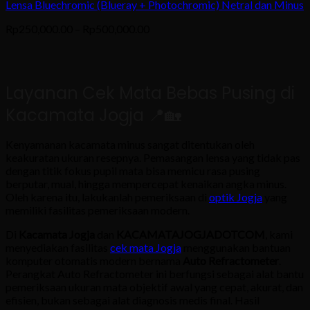
Lensa Bluechromic (Blueray + Photochromic) Netral dan Minus
variants.
The
Price
Rp
250,000.00
–
Rp
500,000.00
options
range:
may
Rp250,000.00
be
through
chosen
Rp500,000.00
on
Layanan Cek Mata Bebas Pusing di
the
Kacamata Jogja 📍🏡
product
page
Kenyamanan kacamata minus sangat ditentukan oleh
keakuratan ukuran resepnya. Pemasangan lensa yang tidak pas
dengan titik fokus pupil mata bisa memicu rasa pusing
berputar, mual, hingga mempercepat kenaikan angka minus.
Oleh karena itu, lakukanlah pemeriksaan di
optik Jogja
yang
memiliki fasilitas pemeriksaan modern.
Di
Kacamata Jogja
dan
KACAMATAJOGJADOTCOM
, kami
menyediakan fasilitas
cek mata Jogja
menggunakan bantuan
komputer otomatis modern bernama
Auto Refractometer
.
Perangkat Auto Refractometer ini berfungsi sebagai alat bantu
pemeriksaan ukuran mata objektif awal yang cepat, akurat, dan
efisien, bukan sebagai alat diagnosis medis final. Hasil