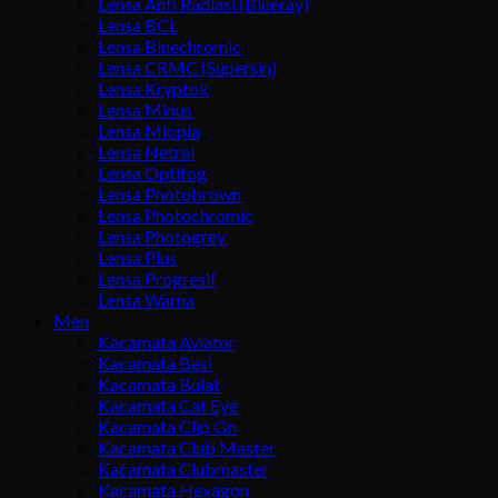
Lensa Anti Radiasi (Blueray)
Lensa BCL
Lensa Bluechromic
Lensa CRMC (Supersin)
Lensa Kryptok
Lensa Minus
Lensa Miopia
Lensa Netral
Lensa Optifog
Lensa Photobrown
Lensa Photochromic
Lensa Photogrey
Lensa Plus
Lensa Progresif
Lensa Warna
Men
Kacamata Aviator
Kacamata Besi
Kacamata Bulat
Kacamata Cat Eye
Kacamata Clip On
Kacamata Club Master
Kacamata Clubmaster
Kacamata Hexagon