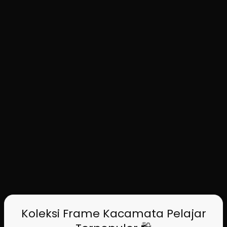
Koleksi Frame Kacamata Pelajar