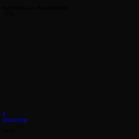
The
Price
Rp
200,000.00
–
Rp
400,000.00
options
range:
-17%
may
Rp200,000.00
be
through
chosen
Rp400,000.00
on
the
product
page
+
This
Quick View
product
Lensa
has
multiple