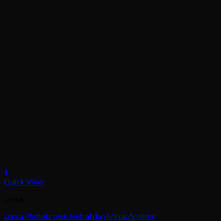
+
This
Quick View
product
Lensa
has
multiple
Lensa Photobrown Netral dan Minus/Silinder
variants.