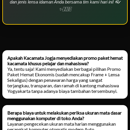
dan jenis lensa idaman Anda bersama tim kami hari ini! 👓
✨🇮🇩
Apakah Kacamata Jogja menyediakan promo paket hemat
kacamata khusus pelajar dan mahasiswa?
Ya, tentu saja! Kami menyediakan berbagai pilihan Promo
Paket Hemat Ekonomis (sudah mencakup Frame + Lensa
Sekaligus) dengan penawaran harga yang sangat
terjangkau, transparan, dan ramah di kantong mahasiswa
Yogyakarta tanpa adanya biaya tambahan tersembunyi.
Berapa biaya untuk melakukan periksa ukuran mata dasar
menggunakan komputer di toko Anda?
Layanan pengecekan ukuran mata harian menggunakan
perangkat komputer otomatis modern Auto