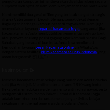
pengukuran komputer ini nantinya akan divalidasi ulang secara
subjektif oleh optisian kami demi kenyamanan total mata Anda.
Kami memiliki dua gerai offline yang terletak sangat strategis
di area Caturtunggal, Depok, Sleman, sangat dekat dengan
lingkungan berbagai kampus besar di Yogyakarta. Kami juga
menyediakan layanan
reparasi kacamata Jogja
yang andal jika
kacamata lama Anda membutuhkan penggantian sekrup baut
atau penyetelan ulang posisi gagang agar kembali presisi. Bagi
Sahabat yang berada di luar kota, Anda bisa menikmati
kemudahan layanan
pesan kacamata online
via WhatsApp
dengan sistem fasilitas
kirim kacamata seluruh Indonesia
yang
aman bergaransi! 📦🇮🇩🚀
Kesimpulan 📝
Mencari kacamata untuk pelajar yang murah dan awet tidaklah
sulit jika Anda jeli. Memilih material frame TR90 yang lentur
fleksibel, memadukannya dengan lensa anti radiasi gawai, serta
mengambil sistem Promo Paket Hemat di Kacamata Jogja
adalah kombinasi cerdas untuk menunjang aktivitas belajar
sekaligus menghemat anggaran dana bulanan Anda.