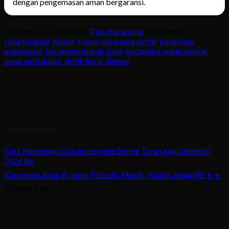
dengan pengemasan aman bergaransi.
This entry was posted in
Tips Kacamata
and tagged
caturtunggal
,
depok
,
frame kacamata lentur
,
kacamata
mahasiswa
,
kacamata murah jogja
,
kacamata untuk pelajar
,
lensa anti radiasi
,
optik jogja
,
sleman
.
royanromadhon
Cara Mengatasi Kacamata yang Sering Turun atau Melorot
2026 👓
Kacamata Anak di Jogja Terbaik: Murah, Kuat & Aman 👓👦👧
Tentang Kami