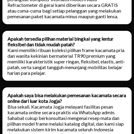
Refractometer di gerai kami diberikan secara GRATIS
atau cuma-cuma bagi setiap pelanggan yang melakukan
pemesanan paket kacamata minus maupun ganti lensa.
Apakah tersedia pilihan material bingkai yang lentur
fleksibel dan tidak mudah patah?
Kami memiliki ribuan koleksi pilihan frame kacamata pria
dan wanita kekinian bermaterial TR90 premium yang
memiliki karakteristik super ringan, fleksibel, elastis, anti-
patah, serta sangat tangguh menunjang mobilitas belajar
harian para pelajar.
Apakah saya bisa melakukan pemesanan kacamata secara
online dari luar kota Jogja?
Bisa sekali. Kacamata Jogja melayani fasilitas pesan
kacamata online secara praktis via WhatsApp admin.
Sahabat cukup berkonsultasi mengenai resep mata dan
pilihan model frame melalui katalog digital, dan kami siap
melakukan sistem kirim kacamata seluruh Indonesia