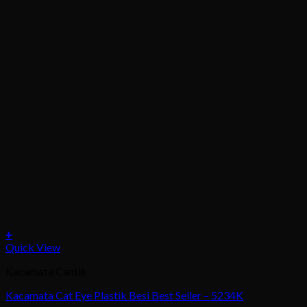
+
This
Quick View
product
Kacamata Cantik
has
multiple
Kacamata Cat Eye Plastik Besi Best Seller – 5234K
variants.