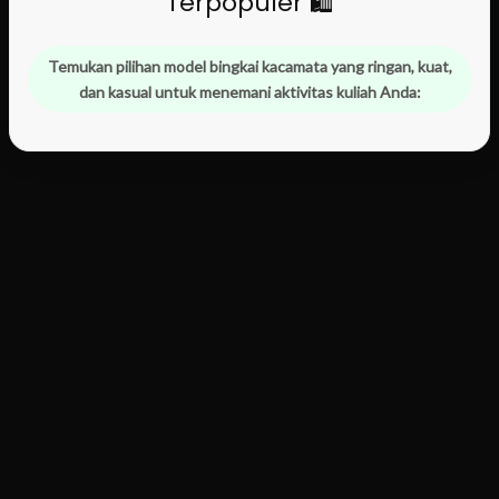
Terpopuler 🛍️
Temukan pilihan model bingkai kacamata yang ringan, kuat,
dan kasual untuk menemani aktivitas kuliah Anda: