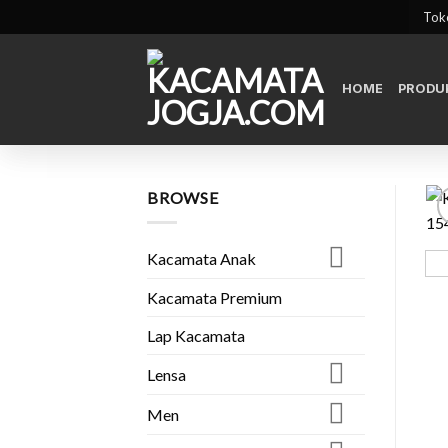
Skip
Toko
to
content
HOME
PRODU
BROWSE
Kacamata Anak
Kacamata Premium
Lap Kacamata
Lensa
Men