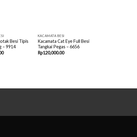
Tangkai Pegas – 6656
tak Besi Tipis
Kacamata Semi Bula
Rp
120,000.00
g – 9914
Kekinian – 880532
00
Rp
120,000.00