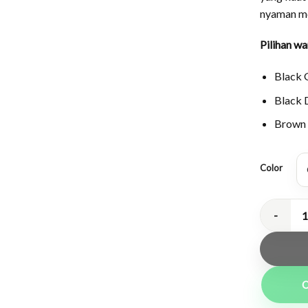
nyaman me
Pilihan w
Black 
Black 
Brown
Color
Kacamata K