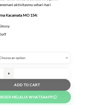
nemani aktivitasmu sehari-hari
arna Kacamata MO 154:
Glossy
Doff
otak Minimalis Tangkai Pegas - MO 154 quantity
ADD TO CART
ORDER MELALUI WHATSAAPP