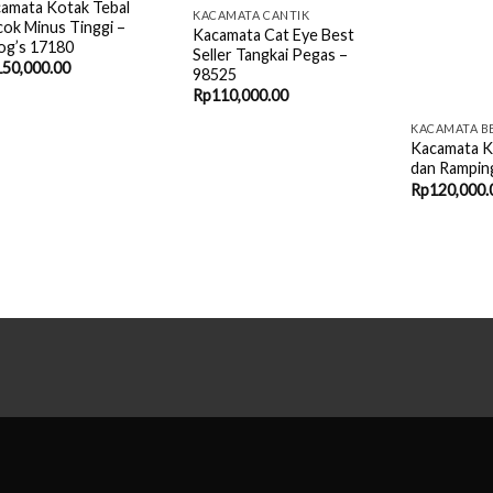
amata Kotak Tebal
Kacamata Ko
KACAMATA CANTIK
ok Minus Tinggi –
dan Rampin
Kacamata Cat Eye Best
og’s 17180
Rp
120,000.
Seller Tangkai Pegas –
150,000.00
98525
Rp
110,000.00