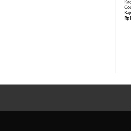
Kac
Coc
Kaj
Rp