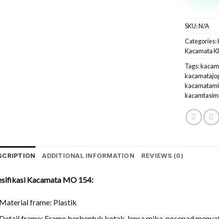
SKU:
N/A
Categories:
Kacamata Kl
Tags:
kacam
kacamatajo
kacamatami
kacamtasim
SCRIPTION
ADDITIONAL INFORMATION
REVIEWS (0)
esifikasi Kacamata MO 154:
Material frame: Plastik
Detail frame: Frame berbentuk kotak, lensa mika, nosepad menya