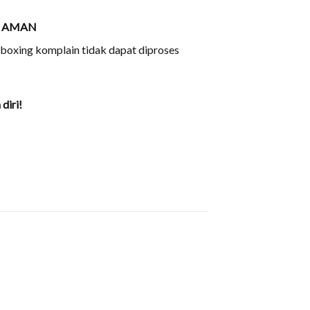
n
AMAN
unboxing komplain tidak dapat diproses
diri!
+
+
KACAMATA BESI
Kacamata Cat Eye Full Besi
SI
KACAMATA BESI