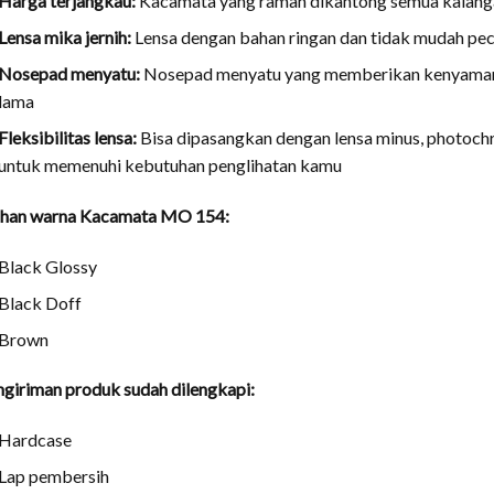
Harga terjangkau:
Kacamata yang ramah dikantong semua kalang
Lensa mika jernih:
Lensa dengan bahan ringan dan tidak mudah pe
Nosepad menyatu:
Nosepad menyatu yang memberikan kenyamana
lama
Fleksibilitas lensa:
Bisa dipasangkan dengan lensa minus, photochr
untuk memenuhi kebutuhan penglihatan kamu
lihan warna Kacamata MO 154:
Black Glossy
Black Doff
Brown
giriman produk sudah dilengkapi:
Hardcase
Lap pembersih