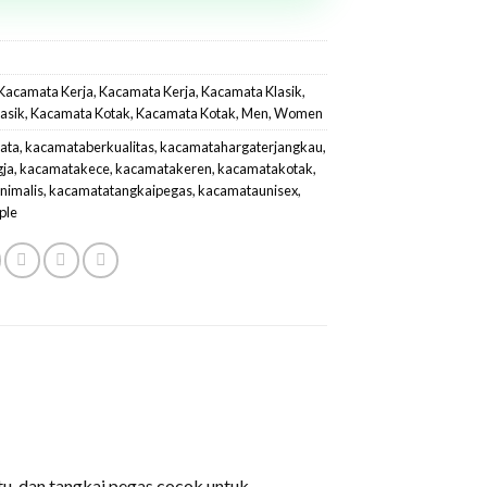
Kacamata Kerja
,
Kacamata Kerja
,
Kacamata Klasik
,
asik
,
Kacamata Kotak
,
Kacamata Kotak
,
Men
,
Women
ata
,
kacamataberkualitas
,
kacamatahargaterjangkau
,
gja
,
kacamatakece
,
kacamatakeren
,
kacamatakotak
,
nimalis
,
kacamatatangkaipegas
,
kacamataunisex
,
ple
tu, dan tangkai pegas cocok untuk