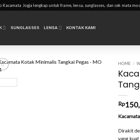
 Kacamata Jogja lengkap untuk frame, lensa, sunglasses, dan cek mata mo
K
SUNGLASSES
LENSA
KONTAK KAMI
HOME
/
Kaca
Tang
150
Rp
Kacamat
Dirakit d
yang kuat 