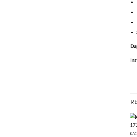
Dap
In
R
KAC