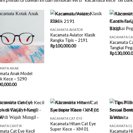
+
+
KACAMATA AVIATOR
Kacamata Aviator Klasik
KACAMATA CA
Rangka Tipis – 2191
Kacamata Ca
Rp
100,000.00
Tangkai Peg
Rp
130,000.
MATA ANAK
mata Anak Model
k Kece – 5290
0,000.00
+
+
KACAMATA CAT EYE
Kacamata Hitam Cat Eye
MATA CANTIK
KACAMATA CL
Super Kece – KM 01
mata Cat Eye Kecil
Kacamata Hi