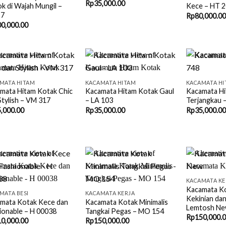
Rp
35,000.00
k di Wajah Mungil –
Kece – HT 
97
Rp
80,000.00
0,000.00
+
+
MATA HITAM
KACAMATA HITAM
KACAMATA HI
mata Hitam Kotak Chic
Kacamata Hitam Kotak Gaul
Kacamata Hi
Stylish – VM 317
– LA 103
Terjangkau 
,000.00
Rp
35,000.00
Rp
35,000.00
+
+
KACAMATA KE
Kacamata K
MATA BESI
KACAMATA KERJA
Kekinian da
mata Kotak Kece dan
Kacamata Kotak Minimalis
Lemtosh N
ionable – H 00038
Tangkai Pegas – MO 154
Rp
150,000.
0,000.00
Rp
150,000.00