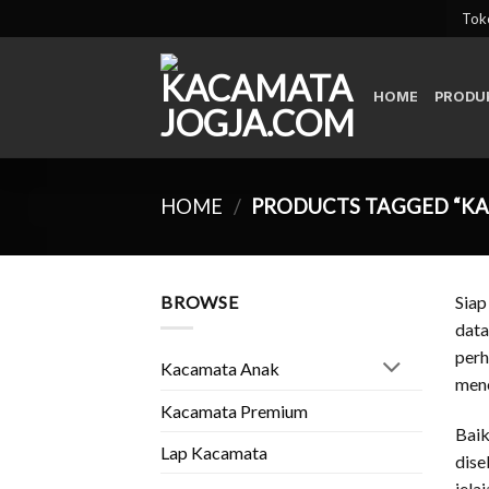
Skip
Toko
to
content
HOME
PRODU
HOME
/
PRODUCTS TAGGED “K
BROWSE
Siap
data
perh
Kacamata Anak
mene
Kacamata Premium
Bai
Lap Kacamata
dise
jela