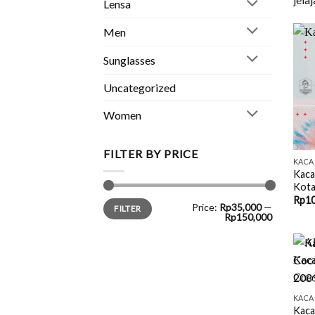
Lensa
Men
Sunglasses
Uncategorized
Women
+
FILTER BY PRICE
KACA
Kaca
Kota
Rp
10
Min
Max
Price:
Rp35,000
—
FILTER
price
price
Rp150,000
+
KACA
Kaca