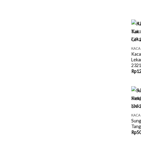
+
KACA
Kaca
Leka
232
Rp
12
+
KACA
Sung
Tang
Rp
50