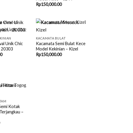
Rp
150,000.00
+
KINIAN
KACAMATA BULAT
al Unik Chic
Kacamata Semi Bulat Kece
– 20303
Model Kekinian – Kizel
00
Rp
150,000.00
TAM
Semi Kotak
Terjangkau –