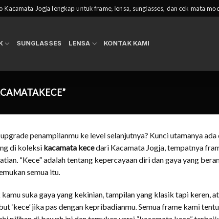
 Kacamata Jogja lengkap untuk frame, lensa, sunglasses, dan cek mata mo
K
SUNGLASSES
LENSA
KONTAK KAMI
ACAMATAKECE”
 upgrade penampilanmu ke level selanjutnya? Kunci utamanya ada 
ng di koleksi
kacamata kece
dari Kacamata Jogja, tempatnya fram
atian. “Kece” adalah tentang kepercayaan diri dan gaya yang berani
mukan semua itu.
k kamu suka
gaya yang kekinian
,
tampilan yang klasik tapi keren
, 
but ‘kece’ jika pas dengan kepribadianmu. Semua frame kami tentu 
jahi pilihan di bawah ini dan temukan versi “kacamata kece” terbai