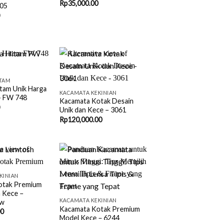
Rp
35,000.00
205
+
TAM
tam Unik Harga
KACAMATA KEKINIAN
– FW 748
Kacamata Kotak Desain
Unik dan Kece – 3061
Rp
120,000.00
KINIAN
+
otak Premium
n Kece –
KACAMATA KEKINIAN
ew
Kacamata Kotak Premium
00
Model Kece – 6244