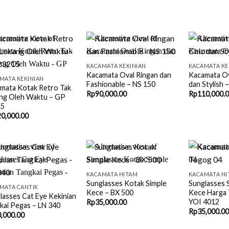
+
+
KACAMATA KEKINIAN
KACAMATA KE
Kacamata Oval Ringan dan
Kacamata Ov
MATA KEKINIAN
Fashionable – NS 150
dan Stylish 
mata Kotak Retro Tak
Rp
90,000.00
Rp
110,000.
ng Oleh Waktu – GP
15
0,000.00
+
+
KACAMATA HITAM
KACAMATA HI
Sunglasses Kotak Simple
Sunglasses 
MATA CANTIK
Kece – BX 500
Kece Harga 
lasses Cat Eye Kekinian
YOI 4012
Rp
35,000.00
kai Pegas – LN 340
Rp
35,000.00
,000.00