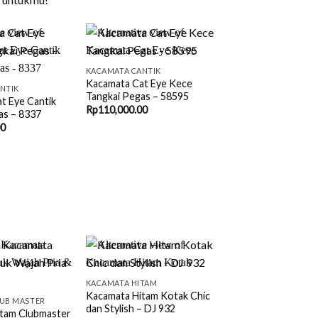
+
KACAMATA CANTIK
Kacamata Cat Eye Kece
NTIK
Tangkai Pegas – 58595
t Eye Cantik
Rp
110,000.00
as – 8337
00
+
KACAMATA HITAM
Kacamata Hitam Kotak Chic
UB MASTER
dan Stylish – DJ 932
tam Clubmaster