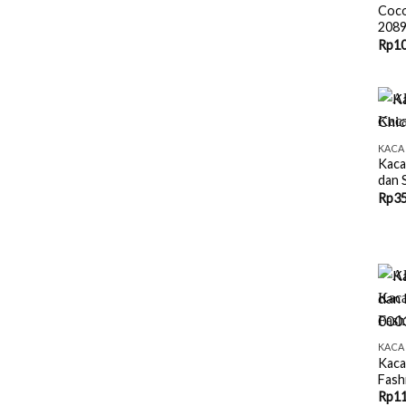
Coco
208
Rp
10
+
KACA
Kaca
dan 
Rp
35
+
KACA
Kaca
Fash
Rp
11