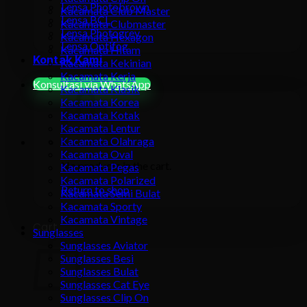
Lensa Photobrown
Kacamata Club Master
Lensa BCL
Kacamata Clubmaster
Lensa Photogrey
Kacamata Hexagon
Lensa Optifog
Kacamata Hitam
Kontak Kami
Kacamata Kekinian
Kacamata Kerja
Konsultasi via WhatsApp
Kacamata Klasik
Kacamata Korea
Kacamata Kotak
Kacamata Lentur
Kacamata Olahraga
Kacamata Oval
No products in the cart.
Kacamata Pegas
Kacamata Polarized
Return to shop
Kacamata Semi Bulat
Kacamata Sporty
Kacamata Vintage
Cart
Sunglasses
Sunglasses Aviator
Sunglasses Besi
Sunglasses Bulat
Sunglasses Cat Eye
Sunglasses Clip On