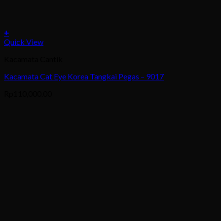
+
This
Quick View
product
Kacamata Cantik
has
multiple
Kacamata Cat Eye Korea Tangkai Pegas – 9017
variants.
The
Rp
110,000.00
options
may
be
chosen
on
the
product
page