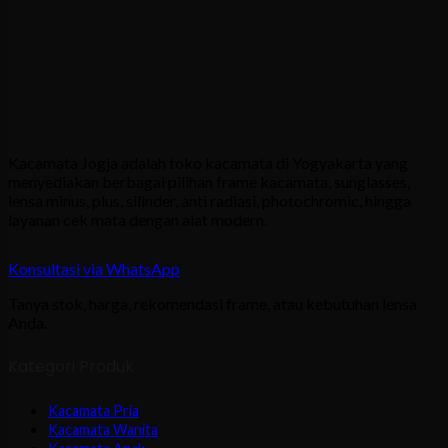
Kacamata Jogja adalah toko kacamata di Yogyakarta yang
menyediakan berbagai pilihan frame kacamata, sunglasses,
lensa minus, plus, silinder, anti radiasi, photochromic, hingga
layanan cek mata dengan alat modern.
Konsultasi via WhatsApp
Tanya stok, harga, rekomendasi frame, atau kebutuhan lensa
Anda.
Kategori Produk
Kacamata Pria
Kacamata Wanita