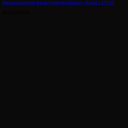
Kacamata Kotak Besar Nyaman Dipakai – Kajog’s 17133
variants.
The
Rp
150,000.00
options
may
be
chosen
on
the
product
page