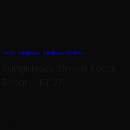
Home
/
Sunglasses
/
Sunglasses Kekinian
Sunglasses Simple Kotak
Besar – KT 271