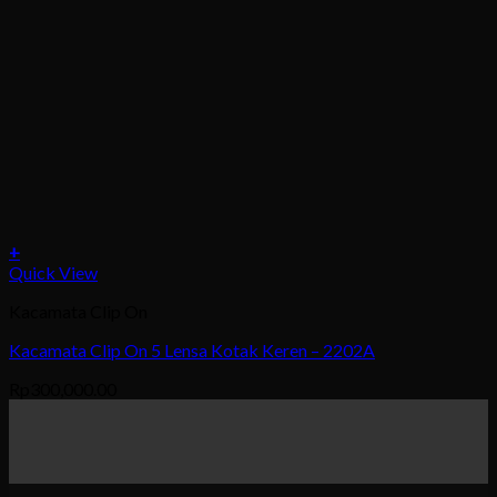
+
Quick View
Kacamata Clip On
Kacamata Clip On 5 Lensa Kotak Keren – 2202A
Rp
300,000.00