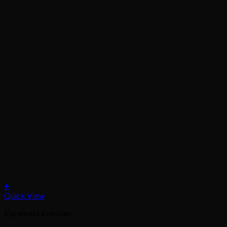
+
This
Quick View
product
Kacamata Kekinian
has
multiple