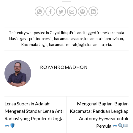
This entry was posted in
Gaya Hidup Pria
and tagged
frame kacamata
klasik
,
gaya pria indonesia
,
kacamata aviator
,
kacamata hitam aviator
,
Kacamata Jogja
,
kacamata murah jogja
,
kacamata pria
.
ROYANROMADHON
Lensa Supersin Adalah:
Mengenal Bagian-Bagian
Mengenal Standar Lensa Anti
Kacamata: Panduan Lengkap
Radiasi yang Populer di Jogja
Anatomy Eyewear untuk
Pemula