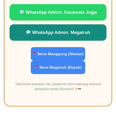
WhatsApp Admin: Kacamata Jogja
WhatsApp Admin: Megatruh
Store Manggung (Sleman)
Store Megatruh (Depok)
*Stok frame terbatas! Yuk, mampir ke store sekarang sebelum
kehabisan model favoritmu!