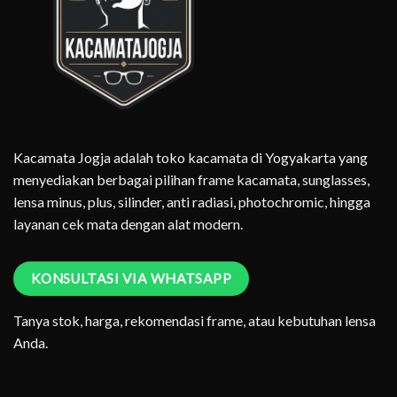
Kacamata Jogja adalah toko kacamata di Yogyakarta yang
menyediakan berbagai pilihan frame kacamata, sunglasses,
lensa minus, plus, silinder, anti radiasi, photochromic, hingga
layanan cek mata dengan alat modern.
KONSULTASI VIA WHATSAPP
Tanya stok, harga, rekomendasi frame, atau kebutuhan lensa
Anda.