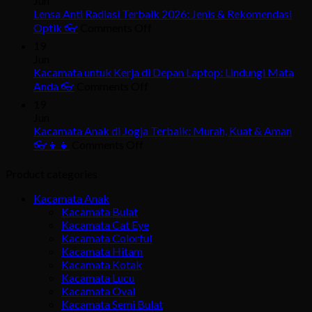
Jun
Jogja?
Murah
Lensa Anti Radiasi Terbaik 2026: Jenis & Rekomendasi
Cek
Tapi
on
Optik 👓
Comments Off
Fakta
Bagus
Lensa
&
19
di
Anti
Solusinya
Jun
Jogja?
Radiasi
👓
Kacamata untuk Kerja di Depan Laptop: Lindungi Mata
Ini
Terbaik
on
Anda 👓
Comments Off
Tipsnya
2026:
Kacamata
2026
19
Jenis
untuk
👓
Jun
&
Kerja
Kacamata Anak di Jogja Terbaik: Murah, Kuat & Aman
Rekomendasi
di
on
👓👦👧
Comments Off
Optik
Depan
Kacamata
👓
Laptop:
Anak
Product categories
Lindungi
di
Mata
Jogja
Kacamata Anak
Anda
Terbaik:
Kacamata Bulat
👓
Murah,
Kacamata Cat Eye
Kuat
Kacamata Colorful
&
Kacamata Hitam
Aman
Kacamata Kotak
👓
Kacamata Lucu
Kacamata Oval
👦
Kacamata Semi Bulat
👧