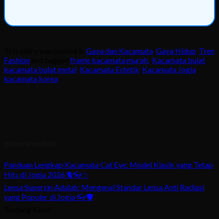
This entry was posted in
Gaya dan Kacamata
,
Gaya Hidup
,
Tren
Fashion
and tagged
frame kacamata murah.
,
Kacamata bulat
,
kacamata bulat metal
,
Kacamata Estetik
,
Kacamata Jogja
,
kacamata korea
.
royanromadhon
Panduan Lengkap Kacamata Cat Eye: Model Klasik yang Tetap
Hits di Jogja 2026 🐈👓✨
Lensa Supersin Adalah: Mengenal Standar Lensa Anti Radiasi
yang Populer di Jogja 👓🛡️
Tentang Kami