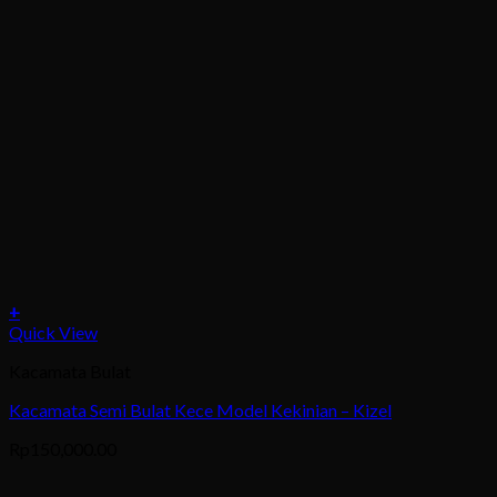
+
This
Quick View
product
Kacamata Bulat
has
multiple
Kacamata Semi Bulat Kece Model Kekinian – Kizel
variants.
The
Rp
150,000.00
options
may