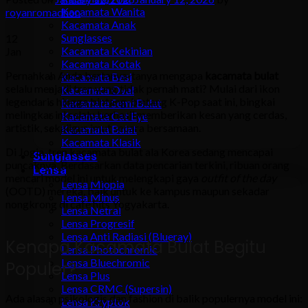
Kacamata Wanita
royanromadhon
Kacamata Anak
Sunglasses
12
Kacamata Kekinian
Jan
Kacamata Kotak
Pernahkah Anda bertanya-tanya mengapa
kacamata bulat
Kacamata Besi
selalu menjadi tren yang tidak pernah mati? Mulai dari ikon
Kacamata Oval
legendaris hingga bintang-bintang K-Pop saat ini, bingkai
Kacamata Semi Bulat
melingkar ini selalu berhasil memberikan kesan yang cerdas,
Kacamata Cat Eye
artistik, sekaligus imut secara bersamaan.
Kacamata Bulat
Kacamata Klasik
Di Jogja, tren kacamata bulat ala Korea sedang mencapai
Sunglasses
puncaknya. Berdasarkan data pencarian terkini, ribuan orang
Lensa
mencari model ini untuk melengkapi gaya
outfit of the day
Lensa Miopia
(OOTD) mereka, baik untuk ke kampus maupun sekadar
Lensa Minus
nongkrong di café hits Yogyakarta.
Lensa Netral
Lensa Progresif
Lensa Anti Radiasi (Blueray)
Kenapa Kacamata Bulat Begitu
Lensa Photochromic
Lensa Bluechromic
Populer?
Lensa Plus
Lensa CRMC (Supersin)
Ada alasan psikologis dan fashion di balik populernya model ini:
Lensa Kryptok