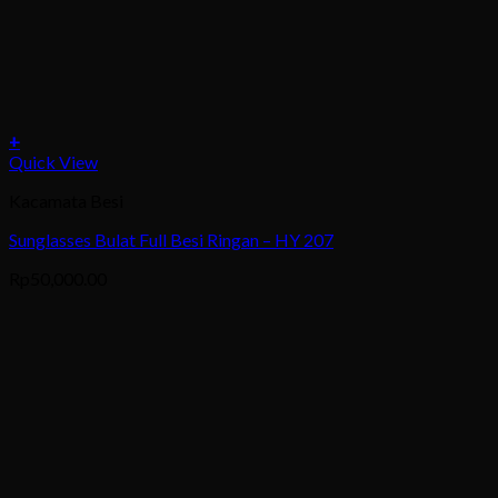
+
This
Quick View
product
Kacamata Besi
has
multiple
Sunglasses Bulat Full Besi Ringan – HY 207
variants.
The
Rp
50,000.00
options
may
be
chosen
on
the
product
page