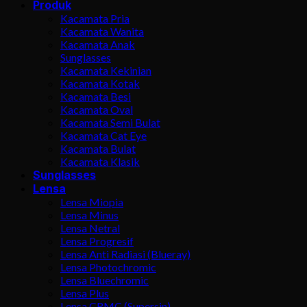
Produk
Kacamata Pria
Kacamata Wanita
Kacamata Anak
Sunglasses
Kacamata Kekinian
Kacamata Kotak
Kacamata Besi
Kacamata Oval
Kacamata Semi Bulat
Kacamata Cat Eye
Kacamata Bulat
Kacamata Klasik
Sunglasses
Lensa
Lensa Miopia
Lensa Minus
Lensa Netral
Lensa Progresif
Lensa Anti Radiasi (Blueray)
Lensa Photochromic
Lensa Bluechromic
Lensa Plus
Lensa CRMC (Supersin)