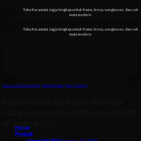
Skip
Toko Kacamata Jogja lengkap untuk frame, lensa, sunglasses, dan cek
to
mata modern.
content
Toko Kacamata Jogja lengkap untuk frame, lensa, sunglasses, dan cek
mata modern.
Gaya dan Kacamata
,
Gaya Hidup
,
Tren Fashion
Kacamata Bulat Korea: Rahasia
Tampil Imut dan Estetik ala Selebriti
di Jogja 👓🇰🇷✨
Home
Produk
Kacamata Pria
Posted on
January 12, 2026
January 12, 2026
by