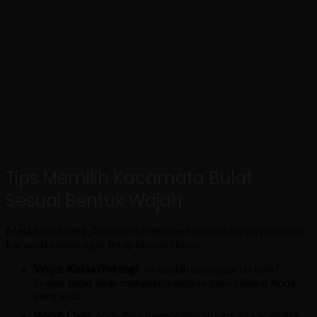
Tips Memilih Kacamata Bulat
Sesuai Bentuk Wajah
Meskipun ikonik, Anda perlu memperhatikan ukuran diameter
kacamata bulat agar tetap proporsional:
Wajah Kotak/Persegi:
Ini adalah pasangan terbaik!
Frame bulat akan menyeimbangkan garis rahang Anda
yang kuat.
Wajah Oval:
Anda bisa menggunakan ukuran kacamata