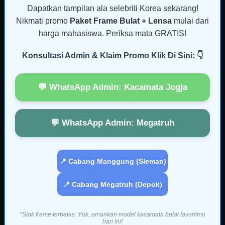
Dapatkan tampilan ala selebriti Korea sekarang!
Nikmati promo
Paket Frame Bulat + Lensa
mulai dari
harga mahasiswa. Periksa mata GRATIS!
Konsultasi Admin & Klaim Promo Klik Di Sini: 👇
💬 WhatsApp Admin: Kacamata Jogja
💬 WhatsApp Admin: Megatruh
📍 Cabang Manggung (Sleman)
📍 Cabang Megatruh (Depok)
*Stok frame terbatas. Yuk, amankan model kacamata bulat favoritmu
hari ini!