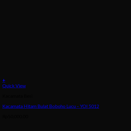
+
This
Quick View
product
Kacamata Besi
has
multiple
Kacamata Hitam Bulat Boboho Lucu – YOI 5012
variants.
The
Rp
50,000.00
options
may
be