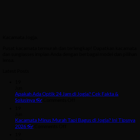
Kacamata Jogja.
Pusat kacamata termurah dan terlengkap! Dapatkan kacamata
dan sunglasses impian Anda dengan berbagai model dan pilihan
lensa.
Latest Posts
19
Jun
Apakah Ada Optik 24 Jam di Jogja? Cek Fakta &
on
Solusinya 👓
Comments Off
Apakah
19
Ada
Jun
Optik
Kacamata Minus Murah Tapi Bagus di Jogja? Ini Tipsnya
24
on
2026 👓
Comments Off
Jam
Kacamata
19
di
Minus