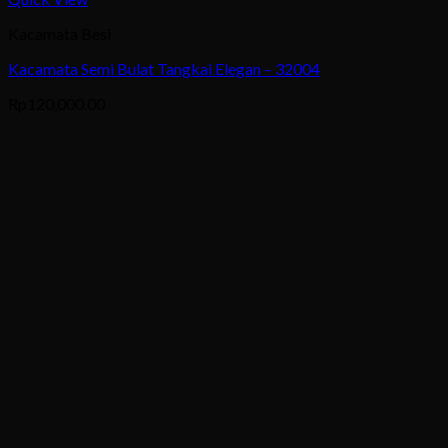
product
Kacamata Besi
has
multiple
Kacamata Semi Bulat Tangkai Elegan – 32004
variants.
The
Rp
120,000.00
options
may
be
chosen
on
the
product
page