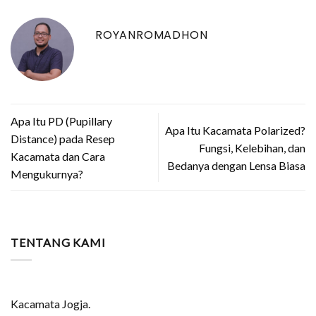
ROYANROMADHON
Apa Itu PD (Pupillary
Apa Itu Kacamata Polarized?
Distance) pada Resep
Fungsi, Kelebihan, dan
Kacamata dan Cara
Bedanya dengan Lensa Biasa
Mengukurnya?
TENTANG KAMI
Kacamata Jogja.