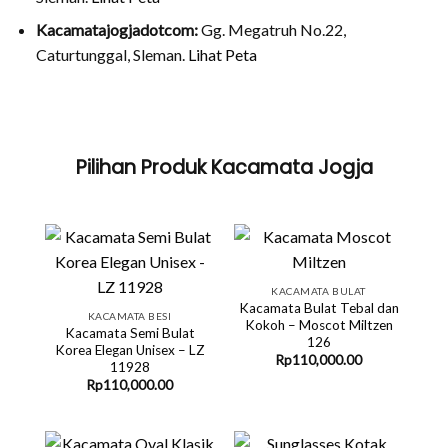
Kacamatajogjadotcom:
Gg. Megatruh No.22,
Caturtunggal, Sleman.
Lihat Peta
Pilihan Produk Kacamata Jogja
KACAMATA BULAT
Kacamata Bulat Tebal dan
KACAMATA BESI
Kokoh – Moscot Miltzen
Kacamata Semi Bulat
126
Korea Elegan Unisex – LZ
Rp
110,000.00
11928
Rp
110,000.00