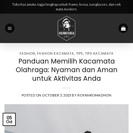
Skip
Toko Kacamata Jogja lengkap untuk frame, lensa, sunglasses, dan cek
mata modern.
to
content
FASHION
,
FASHION KACAMATA
,
TIPS
,
TIPS KACAMATA
Panduan Memilih Kacamata
Olahraga: Nyaman dan Aman
untuk Aktivitas Anda
POSTED ON
OCTOBER 5, 2025
BY
ROYANROMADHON
05
Oct