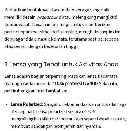
Perhatikan bentuknya. Kacamata olahraga yang baik
memiliki desain
wraparound
atau melengkung mengikuti
kontur wajah. Desain ini berfungsi untuk memberikan
perlindungan maksimal dari samping, menghalau angin dan
debu agar tidak masuk ke mata, terutama saat bersepeda
atau berlari dengan kecepatan tinggi.
3. Lensa yang Tepat untuk Aktivitas Anda
Lensa adalah bagian terpenting. Pastikan lensa kacamata
olahraga Anda memiliki
100% proteksi UV400
. Selain itu,
pertimbangkan fitur tambahan:
Lensa Polarized:
Sangat direkomendasikan untuk olahraga
di siang hari.
Lensa polarized
secara efektif
menghilangkan silau dari permukaan seperti aspal atau air,
membuat pandangan lebih jernih dan nyaman.