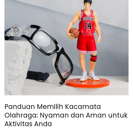
Panduan Memilih Kacamata
Olahraga: Nyaman dan Aman untuk
Aktivitas Anda