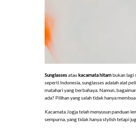
Sunglasses
atau
kacamata hitam
bukan lagi 
seperti Indonesia, sunglasses adalah alat p
matahari yang berbahaya. Namun, bagaima
ada? Pilihan yang salah tidak hanya membu
Kacamata Jogja telah menyusun panduan le
sempurna, yang tidak hanya stylish tetapi ju