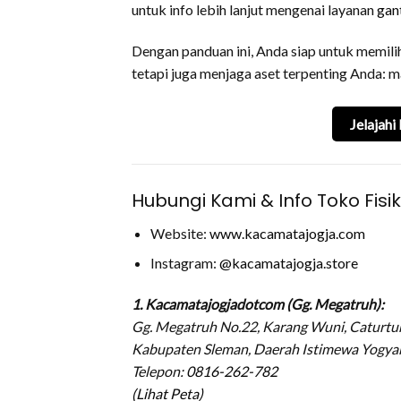
untuk info lebih lanjut mengenai layanan
gant
Dengan panduan ini, Anda siap untuk memil
tetapi juga menjaga aset terpenting Anda: m
Jelajahi
Hubungi Kami & Info Toko Fisik
Website:
www.kacamatajogja.com
Instagram:
@kacamatajogja.store
1. Kacamatajogjadotcom (Gg. Megatruh):
Gg. Megatruh No.22, Karang Wuni, Caturtun
Kabupaten Sleman, Daerah Istimewa Yogya
Telepon:
0816-262-782
(Lihat Peta)