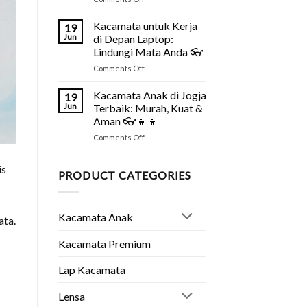
Lensa
Jogja?
Anti
Ini
Kacamata untuk Kerja
19
Radiasi
Tipsnya
Jun
di Depan Laptop:
Terbaik
2026
Lindungi Mata Anda 👓
2026:
👓
on
Comments Off
Jenis
Kacamata
&
untuk
Rekomendasi
Kacamata Anak di Jogja
19
Kerja
Optik
Jun
Terbaik: Murah, Kuat &
di
👓
Aman 👓👦👧
Depan
on
Comments Off
Laptop:
Kacamata
Lindungi
Anak
Mata
is
di
Anda
PRODUCT CATEGORIES
Jogja
👓
Terbaik:
Murah,
Kacamata Anak
Kuat
ata.
&
Aman
Kacamata Premium
👓
👦
Lap Kacamata
👧
Lensa