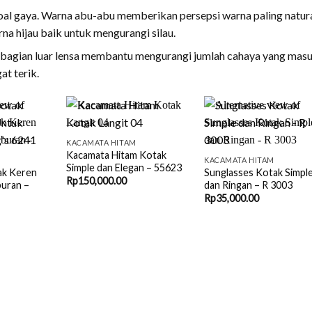
al gaya. Warna abu-abu memberikan persepsi warna paling natura
a hijau baik untuk mengurangi silau.
 bagian luar lensa membantu mengurangi jumlah cahaya yang mas
at terik.
+
+
KACAMATA HITAM
Kacamata Hitam Kotak
KACAMATA HITAM
Simple dan Elegan – 55623
ak Keren
Sunglasses Kotak Simpl
Rp
150,000.00
buran –
dan Ringan – R 3003
Rp
35,000.00