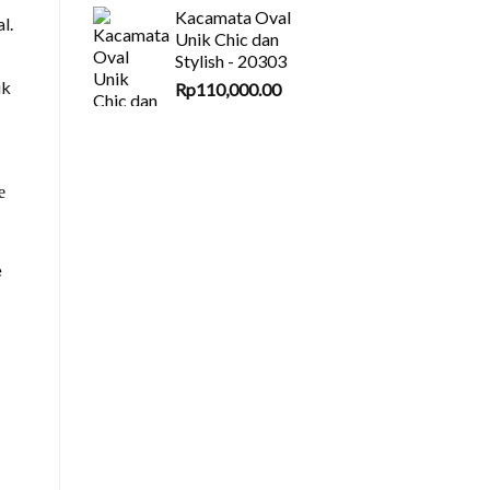
Kacamata Oval
l.
Unik Chic dan
Stylish - 20303
uk
Rp
110,000.00
e