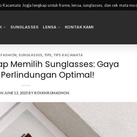
 Kacamata Jogja lengkap untuk frame, lensa, sunglasses, dan cek mata mo
K
SUNGLASSES
LENSA
KONTAK KAMI
,
FASHION
,
SUNGLASSES
,
TIPS
,
TIPS KACAMATA
p Memilih Sunglasses: Gaya
 Perlindungan Optimal!
ON
JUNE 12, 2025
BY
ROYANROMADHON