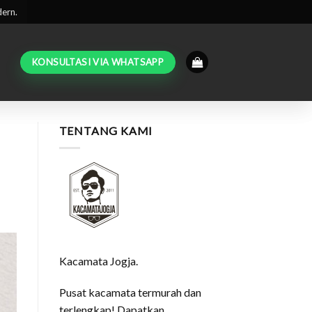
dern.
KONSULTASI VIA WHATSAPP
TENTANG KAMI
Kacamata Jogja.
Pusat kacamata termurah dan
terlengkap! Dapatkan