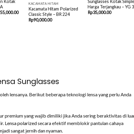
On Kotak
Sunglasses Kotak Simpl
KACAMATA HITAM
1A
Harga Terjangkau – YG 
Kacamata Hitam Polarized
iginal
Current
p
55,000.00
Rp
35,000.00
Classic Style – BR 224
ice
price
Rp
90,000.00
s:
is:
90,000.00.
Rp55,000.00.
nsa Sunglasses
oleh lensanya. Berikut beberapa teknologi lensa yang perlu Anda
tur premium yang wajib dimiliki jika Anda sering beraktivitas di luar
ir.
Lensa polarized
secara efektif memblokir pantulan cahaya
njadi sangat jernih dan nyaman.