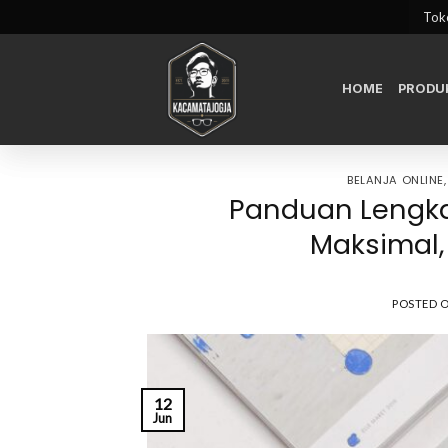
Skip
Toko
to
content
HOME
PRODU
BELANJA ONLINE
Panduan Lengka
Maksimal,
POSTED 
12
Jun