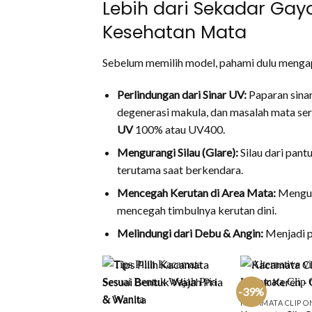
Lebih dari Sekadar Gay
Kesehatan Mata
Sebelum memilih model, pahami dulu mengap
Perlindungan dari Sinar UV:
Paparan sina
degenerasi makula, dan masalah mata seri
UV
100% atau UV400.
Mengurangi Silau (Glare):
Silau dari pan
terutama saat berkendara.
Mencegah Kerutan di Area Mata:
Mengur
mencegah timbulnya kerutan dini.
Melindungi dari Debu & Angin:
Menjadi pe
+
-39%
+
A HITAM
KACAMATA CLIP O