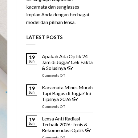
kacamata dan sunglasses
impian Anda dengan berbagai
model dan pilihan lensa.
LATEST POSTS
Apakah Ada Optik 24
19
Jun
Jam di Jogja? Cek Fakta
& Solusinya 👓
on
Comments Off
Apakah
Ada
Kacamata Minus Murah
19
Optik
Jun
Tapi Bagus di Jogja? Ini
24
Tipsnya 2026 👓
Jam
on
Comments Off
di
Kacamata
Jogja?
Minus
Cek
Lensa Anti Radiasi
19
Murah
Fakta
Jun
Terbaik 2026: Jenis &
Tapi
&
Rekomendasi Optik 👓
Bagus
Solusinya
on
Comments Off
di
👓