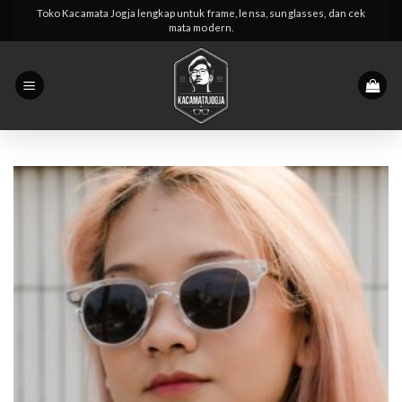
Skip
Toko Kacamata Jogja lengkap untuk frame, lensa, sunglasses, dan cek
mata modern.
to
content