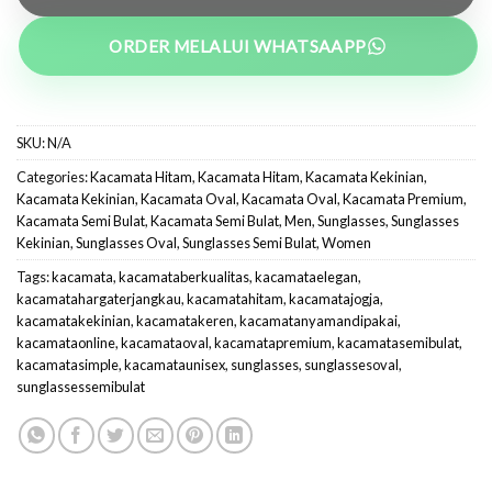
ORDER MELALUI WHATSAAPP
SKU:
N/A
Categories:
Kacamata Hitam
,
Kacamata Hitam
,
Kacamata Kekinian
,
Kacamata Kekinian
,
Kacamata Oval
,
Kacamata Oval
,
Kacamata Premium
,
Kacamata Semi Bulat
,
Kacamata Semi Bulat
,
Men
,
Sunglasses
,
Sunglasses
Kekinian
,
Sunglasses Oval
,
Sunglasses Semi Bulat
,
Women
Tags:
kacamata
,
kacamataberkualitas
,
kacamataelegan
,
kacamatahargaterjangkau
,
kacamatahitam
,
kacamatajogja
,
kacamatakekinian
,
kacamatakeren
,
kacamatanyamandipakai
,
kacamataonline
,
kacamataoval
,
kacamatapremium
,
kacamatasemibulat
,
kacamatasimple
,
kacamataunisex
,
sunglasses
,
sunglassesoval
,
sunglassessemibulat