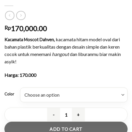
170,000.00
Rp
K
kacamata hitam model oval dari
acamata Moscot Dahven,
bahan plastik berkualitas dengan desain simple dan keren
cocok untuk menemani
hangout
dan liburanmu biar makin
asyik!
Harga: 170.000
Color
Sunglasses Oval Premium Untuk Li
ADD TO CART