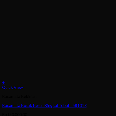
+
This
Quick View
product
Kacamata Kekinian
has
multiple
Kacamata Kotak Keren Bingkai Tebal – 581013
variants.
The
Rp
150,000.00