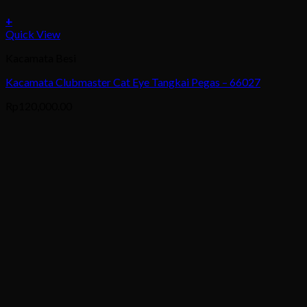
+
This
Quick View
product
Kacamata Besi
has
multiple
Kacamata Clubmaster Cat Eye Tangkai Pegas – 66027
variants.
The
Rp
120,000.00
options
may
be
chosen
on
the
product
page