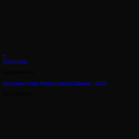
+
This
Quick View
product
Kacamata Besi
has
multiple
Kacamata Kotak Ringan Nyaman Dipakai – 2109
variants.
The
Rp
110,000.00
options
may
be
chosen
on
the
product
page