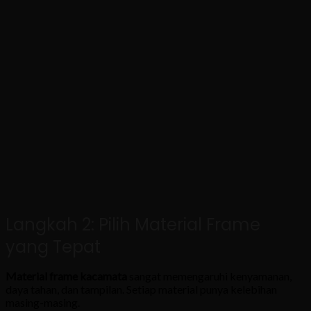
Langkah 2: Pilih Material Frame
yang Tepat
Material frame kacamata
sangat memengaruhi kenyamanan,
daya tahan, dan tampilan. Setiap material punya kelebihan
masing-masing.