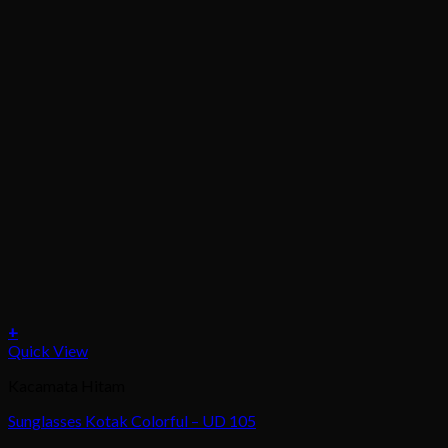
+
This
Quick View
product
Kacamata Hitam
has
multiple
Sunglasses Kotak Colorful – UD 105
variants.
The