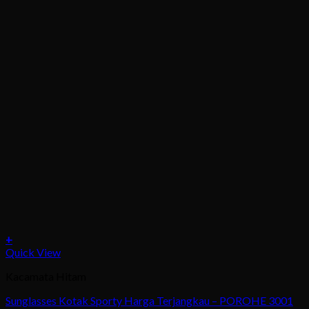
+
This
Quick View
product
Kacamata Hitam
has
multiple
Sunglasses Kotak Sporty Harga Terjangkau – POROHE 3001
variants.