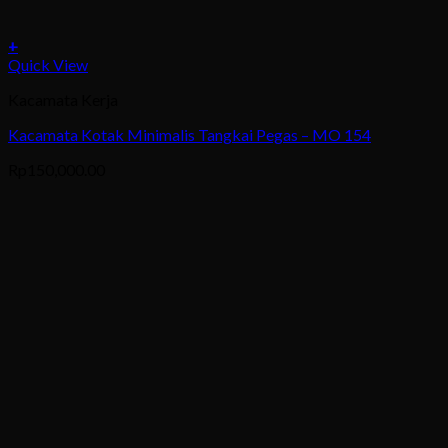
+
This
Quick View
product
Kacamata Kerja
has
multiple
Kacamata Kotak Minimalis Tangkai Pegas – MO 154
variants.
The
Rp
150,000.00
options
may
be
chosen
on
the
product
page