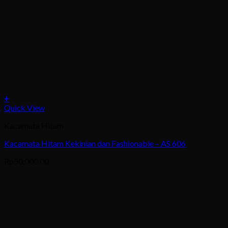
+
This
Quick View
product
Kacamata Hitam
has
multiple
Kacamata Hitam Kekinian dan Fashionable – AS 606
variants.
The
Rp
50,000.00
options
may
be
chosen
on
the
product