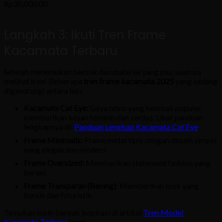
Rp
35,000.00
options
may
be
Langkah 3: Ikuti Tren Frame
chosen
on
Kacamata Terbaru
the
product
Setelah menemukan bentuk dan material yang pas, saatnya
page
melihat tren! Beberapa
tren frame kacamata 2025
yang sedang
digandrungi antara lain:
Kacamata Cat Eye:
Gaya retro yang kembali populer,
memberikan kesan feminin dan cerdas. Lihat panduan
lengkapnya di:
Panduan Lengkap Kacamata Cat Eye
.
Frame Minimalis:
Frame metal tipis dengan desain simpel
yang elegan dan modern.
Frame Oversized:
Memberikan statement fashion yang
berani.
Frame Transparan (Bening):
Memberikan look yang
bersih dan futuristik.
Temukan lebih banyak inspirasi di artikel
Tren Model
Kacamata Terbaru
kami.