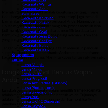
Jun
Kacamata Wanita
Kacamata Anak
Memilih
frame kacamata
adalah keputusan penting. Frame
Sunglasses
tidak hanya berfungsi menopang lensa, tetapi juga menjadi
Kacamata Kekinian
bagian dari identitas dan gaya personal Anda. Namun, dengan
Kacamata Kotak
ribuan
model frame kacamata
yang ada, proses memilih bisa
Kacamata Besi
jadi membingungkan. Apakah harus memilih berdasarkan
Kacamata Oval
bentuk wajah? Material apa yang paling nyaman? Tren apa
Kacamata Semi Bulat
yang sedang hits?
Kacamata Cat Eye
Kacamata Bulat
Jangan khawatir! Kacamata Jogja telah menyusun panduan
Kacamata Klasik
super lengkap ini untuk membantu Anda menemukan frame
Sunglasses
kacamata yang sempurna. Mari kita kupas tuntas satu per satu.
Lensa
Lensa Miopia
Lensa Minus
Langkah 1: Kenali Bentuk Wajah
Lensa Netral
Anda
Lensa Progresif
Lensa Anti Radiasi (Blueray)
Lensa Photochromic
Langkah paling fundamental dalam
memilih frame kacamata
Lensa Bluechromic
adalah menyesuaikannya dengan bentuk wajah. Tujuannya
Lensa Plus
adalah menciptakan keseimbangan dan harmoni. Berikut
Lensa CRMC (Supersin)
panduan singkatnya:
Lensa Kryptok