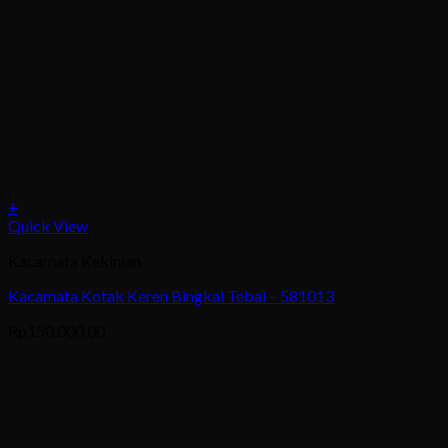
+
This
Quick View
product
Kacamata Kekinian
has
multiple
Kacamata Kotak Keren Bingkai Tebal – 581013
variants.
The
Rp
150,000.00
options
may
be
chosen
on
the