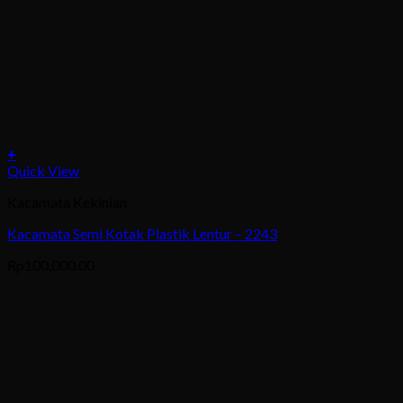
+
This
Quick View
product
Kacamata Kekinian
has
multiple
Kacamata Semi Kotak Plastik Lentur – 2243
variants.
The
Rp
100,000.00
options
may
be
chosen
on
the
product
page