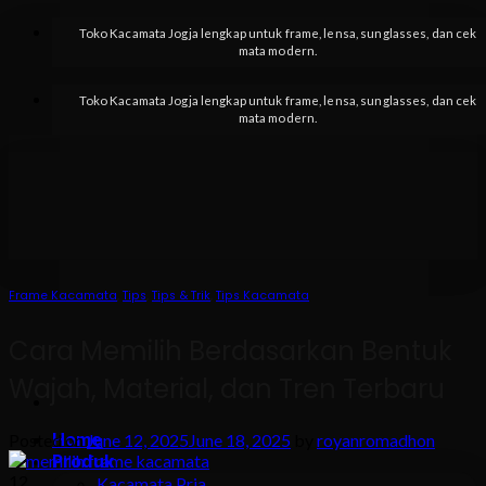
Skip
Toko Kacamata Jogja lengkap untuk frame, lensa, sunglasses, dan cek
to
mata modern.
content
Toko Kacamata Jogja lengkap untuk frame, lensa, sunglasses, dan cek
mata modern.
Frame Kacamata
,
Tips
,
Tips & Trik
,
Tips Kacamata
Cara Memilih Berdasarkan Bentuk
Wajah, Material, dan Tren Terbaru
Home
Posted on
June 12, 2025
June 18, 2025
by
royanromadhon
Produk
12
Kacamata Pria