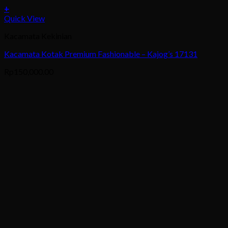
+
This
Quick View
product
Kacamata Kekinian
has
multiple
Kacamata Kotak Premium Fashionable – Kajog’s 17131
variants.
The
Rp
150,000.00
options
may
be
chosen
on
the
product
page