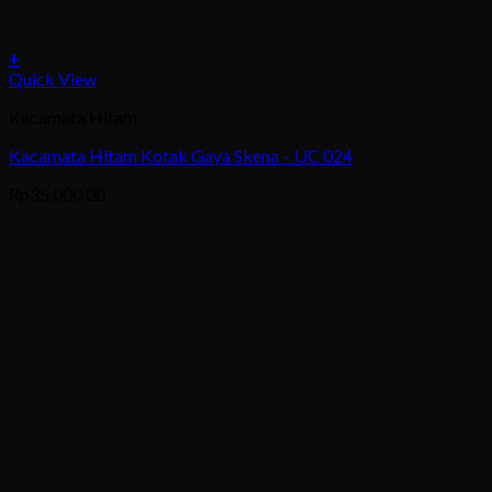
+
This
Quick View
product
Kacamata Hitam
has
multiple
Kacamata Hitam Kotak Gaya Skena – UC 024
variants.
The
Rp
35,000.00
options
may
be
chosen
on
the
product
page