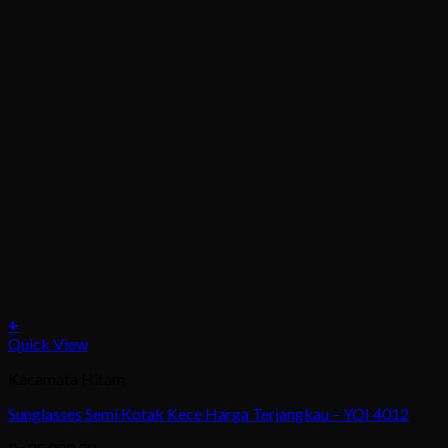
+
Quick View
Kacamata Hitam
Sunglasses Semi Kotak Kece Harga Terjangkau – YOI 4012