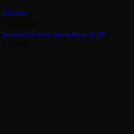
+
This
Quick View
product
Kacamata Kotak
has
multiple
Kacamata Hitam Kotak Tipis dan Ringan – LA 100
variants.
The
Rp
35,000.00
options
may
be
chosen
on
the
product
page