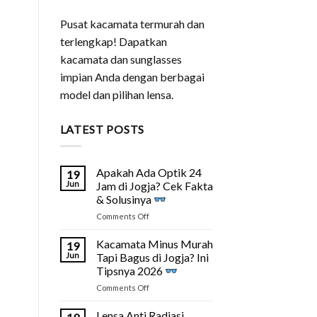
Pusat kacamata termurah dan
terlengkap! Dapatkan
kacamata dan sunglasses
impian Anda dengan berbagai
model dan pilihan lensa.
LATEST POSTS
Apakah Ada Optik 24
19
Jun
Jam di Jogja? Cek Fakta
& Solusinya
on
Comments Off
Apakah
Ada
Kacamata Minus Murah
19
Optik
Jun
Tapi Bagus di Jogja? Ini
24
Tipsnya 2026
Jam
on
Comments Off
di
Kacamata
Jogja?
Minus
Cek
Lensa Anti Radiasi