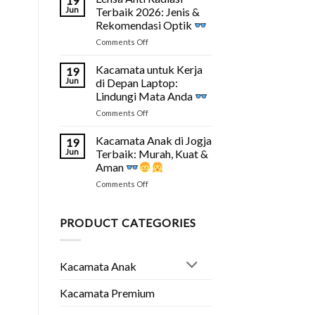
19
Murah
Fakta
Jun
Terbaik 2026: Jenis &
Tapi
&
Rekomendasi Optik
Bagus
Solusinya
on
Comments Off
di
Lensa
Jogja?
Anti
Ini
Kacamata untuk Kerja
19
Radiasi
Tipsnya
Jun
di Depan Laptop:
Terbaik
2026
Lindungi Mata Anda
2026:
on
Comments Off
Jenis
Kacamata
&
untuk
Rekomendasi
Kacamata Anak di Jogja
19
Kerja
Optik
Jun
Terbaik: Murah, Kuat &
di
Aman
Depan
on
Comments Off
Laptop:
Kacamata
Lindungi
Anak
Mata
di
Anda
PRODUCT CATEGORIES
Jogja
Terbaik:
Murah,
Kacamata Anak
Kuat
&
Aman
Kacamata Premium