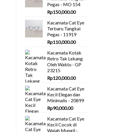
Pegas - MO 154
Rp
150,000.00
Kacamata Cat Eye
Terbaru Tangkai
Pegas - 11919
Rp
110,000.00
Kacamata Kotak
Retro Tak Lekang
Oleh Waktu - GP
23215
Rp
120,000.00
Kacamata Cat Eye
Kecil Elegan dan
Minimalis - 20899
Rp
90,000.00
Kacamata Cat Eye
Kecil Cocok di
Wajah Mungil -