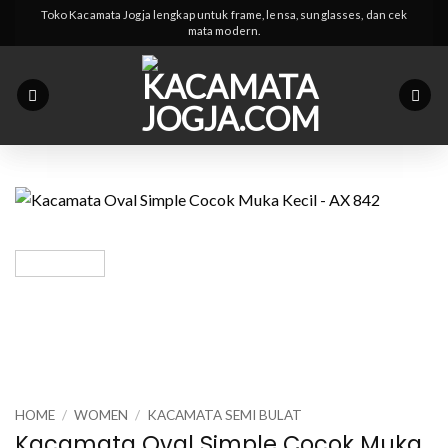
Skip
Toko Kacamata Jogja lengkap untuk frame, lensa, sunglasses, dan cek
mata modern.
to
content
HOME
/
WOMEN
/
KACAMATA SEMI BULAT
Kacamata Oval Simple Cocok Muka