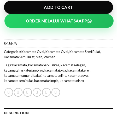
ADD TO CART
ORDER MELALUI WHATSAAPP
SKU:
N/A
Categories:
Kacamata Oval
,
Kacamata Oval
,
Kacamata Semi Bulat
,
Kacamata Semi Bulat
,
Men
,
Women
Tags:
kacamata
,
kacamataberkualitas
,
kacamataelegan
,
kacamatahargaterjangkau
,
kacamatajogja
,
kacamatakeren
,
kacamatanyamandipakai
,
kacamataonline
,
kacamataoval
,
kacamatasemibulat
,
kacamatasimple
,
kacamataunisex
DESCRIPTION