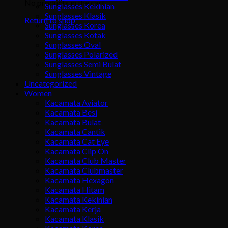
No products in the cart.
Sunglasses Kekinian
Sunglasses Klasik
Return to shop
Sunglasses Korea
Sunglasses Kotak
Sunglasses Oval
Sunglasses Polarized
Sunglasses Semi Bulat
Sunglasses Vintage
Uncategorized
Women
Kacamata Aviator
Kacamata Besi
Kacamata Bulat
Kacamata Cantik
Kacamata Cat Eye
Kacamata Clip On
Kacamata Club Master
Kacamata Clubmaster
Kacamata Hexagon
Kacamata Hitam
Kacamata Kekinian
Kacamata Kerja
Kacamata Klasik