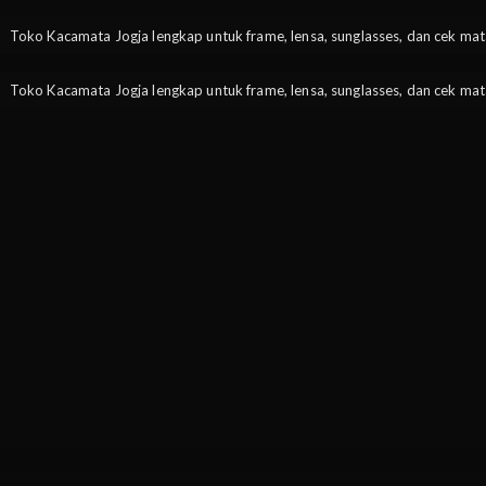
Toko Kacamata Jogja lengkap untuk frame, lensa, sunglasses, dan cek ma
Toko Kacamata Jogja lengkap untuk frame, lensa, sunglasses, dan cek ma