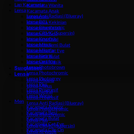
Lap Kacamata
Kacamata Wanita
Lensa
Kacamata Anak
Lensa Anti Radiasi (Blueray)
Sunglasses
Lensa BCL
Kacamata Kekinian
Lensa Bluechromic
Kacamata Kotak
Lensa CRMC (Supersin)
Kacamata Besi
Lensa Kryptok
Kacamata Oval
Lensa Minus
Kacamata Semi Bulat
Lensa Miopia
Kacamata Cat Eye
Lensa Netral
Kacamata Bulat
Lensa Optifog
Kacamata Klasik
Lensa Photobrown
Sunglasses
Lensa Photochromic
Lensa
Lensa Photogrey
Lensa Miopia
Lensa Plus
Lensa Minus
Lensa Progresif
Lensa Netral
Lensa Warna
Lensa Progresif
Men
Lensa Anti Radiasi (Blueray)
Kacamata Aviator
Lensa Photochromic
Kacamata Besi
Lensa Bluechromic
Kacamata Bulat
Lensa Plus
Kacamata Cat Eye
Lensa CRMC (Supersin)
Kacamata Clip On
Lensa Kryptok