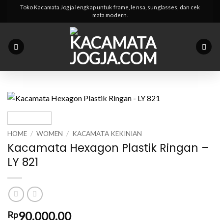
Skip
Toko Kacamata Jogja lengkap untuk frame, lensa, sunglasses, dan cek
mata modern.
to
content
HOME
/
WOMEN
/
KACAMATA KEKINIAN
Kacamata Hexagon Plastik Ringan –
LY 821
90,000.00
Rp