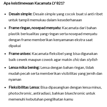
Apa keistimewaan Kacamata LY 821?
Desain simple:
Desain simple yang cocok buat si anti ribet
untuk tampil memukau dalam kesederhanaan
Frame ringan, nosepad menyatu:
Kacamata dari bahan
plastik berkualitas yang ringan serta nosepad menyatu
dengan frame memberikan kenyamanan ekstra saat
dipakai
Frame
unisex:
Kacamata fleksibel yang bisa digunakan
baik cewek maupun cowok agar makin
chic
dan
stylish
Lensa mika bening:
Lensa dengan bahan ringan, tidak
mudah pecah serta memberikan visibilitas yang jernih dan
nyaman
Fleksibilitas Lensa:
Bisa dipasangkan dengan lensa minus,
photochromic, antiradiasi, bahkan bluechromic untuk
memenuhi kebutuhan penglihatan kamu