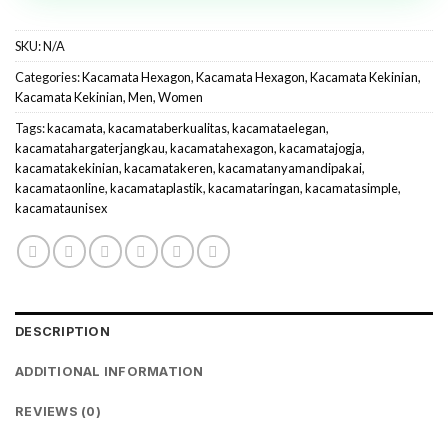
SKU:
N/A
Categories:
Kacamata Hexagon
,
Kacamata Hexagon
,
Kacamata Kekinian
,
Kacamata Kekinian
,
Men
,
Women
Tags:
kacamata
,
kacamataberkualitas
,
kacamataelegan
,
kacamatahargaterjangkau
,
kacamatahexagon
,
kacamatajogja
,
kacamatakekinian
,
kacamatakeren
,
kacamatanyamandipakai
,
kacamataonline
,
kacamataplastik
,
kacamataringan
,
kacamatasimple
,
kacamataunisex
DESCRIPTION
ADDITIONAL INFORMATION
REVIEWS (0)