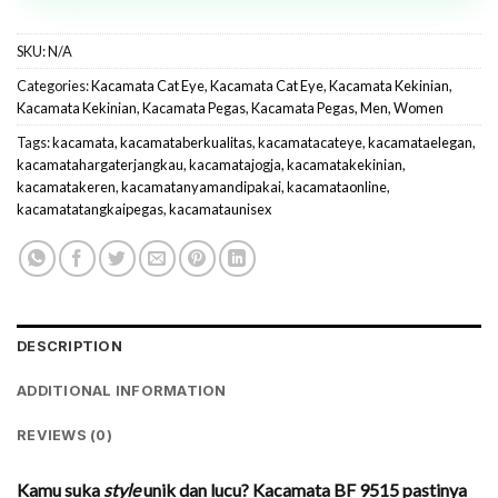
SKU:
N/A
Categories:
Kacamata Cat Eye
,
Kacamata Cat Eye
,
Kacamata Kekinian
,
Kacamata Kekinian
,
Kacamata Pegas
,
Kacamata Pegas
,
Men
,
Women
Tags:
kacamata
,
kacamataberkualitas
,
kacamatacateye
,
kacamataelegan
,
kacamatahargaterjangkau
,
kacamatajogja
,
kacamatakekinian
,
kacamatakeren
,
kacamatanyamandipakai
,
kacamataonline
,
kacamatatangkaipegas
,
kacamataunisex
DESCRIPTION
ADDITIONAL INFORMATION
REVIEWS (0)
Kamu suka
style
unik dan lucu? Kacamata BF 9515 pastinya