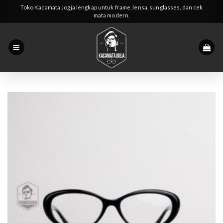
Skip
Toko Kacamata Jogja lengkap untuk frame, lensa, sunglasses, dan cek
mata modern.
to
content