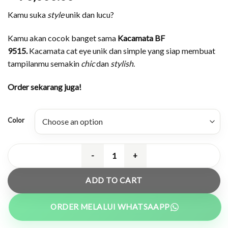
Kamu suka
style
unik dan lucu?
Kamu akan cocok banget sama
Kacamata BF
9515.
Kacamata cat eye unik dan simple yang siap membuat
tampilanmu semakin
chic
dan
stylish
.
Order sekarang juga!
Color
Kacamata Cat Eye Unik Tangkai Peg
ADD TO CART
ORDER MELALUI WHATSAAPP