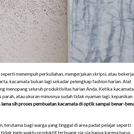
 seperti menempuh perkuliahan, mengerjakan skripsi, atau bekerja
ta, kacamata bukan lagi sekadar pelengkap fashion harian. Alat
ang menopang seluruh produktivitas harian Anda. Ketika kacamata
s parah, atau ukuran minusnya sudah tidak nyaman lagi, kepanikan
 lama sih proses pembuatan kacamata di optik sampai benar-ben
, terutama bagi warga yang tinggal di area padat pelajar seperti
 tidak ingin waktu produktif terbuang sia-sia hanya karena harus