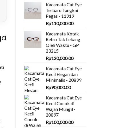
Kacamata Cat Eye
Terbaru Tangkai
Pegas - 11919
Rp
110,000.00
Kacamata Kotak
ga
Retro Tak Lekang
Oleh Waktu - GP
23215
Rp
120,000.00
ti
Kacamata Cat Eye
Kecil Elegan dan
Minimalis - 20899
n
Rp
90,000.00
Kacamata Cat Eye
Kecil Cocok di
Wajah Mungil -
20897
t
Rp
100,000.00