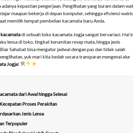
 adanya kepastian pengerjaan. Penglihatan yang buram dalam wa
ajar maupun bekerja di depan komputer, sehingga efisiensi wakt
 saat memilih tempat pembelian kacamata baru Anda.
 kacamata
di sebuah
toko kacamata Jogja
sangat bervariasi. Hal i
ku lensa di toko, tingkat kerumitan resep mata, hingga jenis
. Biar Sahabat bisa mengatur jadwal dengan pas dan tidak salah
penglihatan, yuk mari kita bedah secara transparan mengenai alur
ta Jogja
!
camata dari Awal hingga Selesai
Kecepatan Proses Perakitan
rdasarkan Jenis Lensa
an Terpopuler