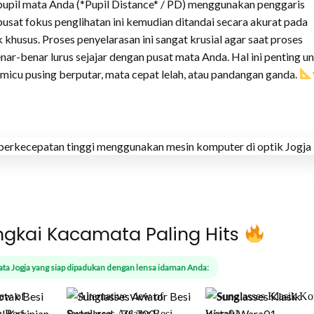
pupil mata Anda (*Pupil Distance* / PD) menggunakan penggaris
k pusat fokus penglihatan ini kemudian ditandai secara akurat pada
husus. Proses penyelarasan ini sangat krusial agar saat proses
nar-benar lurus sejajar dengan pusat mata Anda. Hal ini penting u
micu pusing berputar, mata cepat lelah, atau pandangan ganda.
ingkai Kacamata Paling Hits
mata Jogja yang siap dipadukan dengan lensa idaman Anda:
+
+