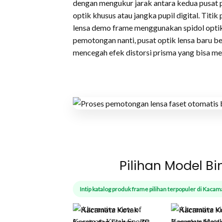
dengan mengukur jarak antara kedua pusat 
optik khusus atau jangka pupil digital. Titi
lensa demo frame menggunakan spidol optik k
pemotongan nanti, pusat optik lensa baru be
mencegah efek distorsi prisma yang bisa me
Pilihan Model B
Intip katalog produk frame pilihan terpopuler di Kaca