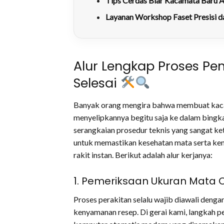
Tips Cerdas Biar Kacamata Baru A
Layanan Workshop Faset Presisi d
Alur Lengkap Proses P
Selesai
Banyak orang mengira bahwa membuat kacama
menyelipkannya begitu saja ke dalam bingk
serangkaian prosedur teknis yang sangat keta
untuk memastikan kesehatan mata serta ken
rakit instan. Berikut adalah alur kerjanya:
1. Pemeriksaan Ukuran Mata Ob
Proses perakitan selalu wajib diawali deng
kenyamanan resep. Di gerai kami, langkah 