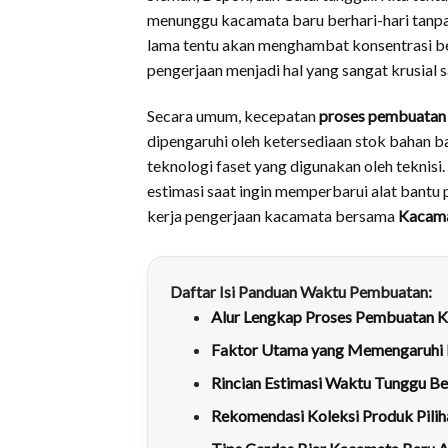
menunggu kacamata baru berhari-hari tanpa
lama tentu akan menghambat konsentrasi bel
pengerjaan menjadi hal yang sangat krusial
Secara umum, kecepatan
proses pembuatan
dipengaruhi oleh ketersediaan stok bahan ba
teknologi faset yang digunakan oleh teknisi
estimasi saat ingin memperbarui alat bantu 
kerja pengerjaan kacamata bersama
Kacama
Daftar Isi Panduan Waktu Pembuatan:
Alur Lengkap Proses Pembuatan Ka
Faktor Utama yang Memengaruhi 
Rincian Estimasi Waktu Tunggu Be
Rekomendasi Koleksi Produk Pilih