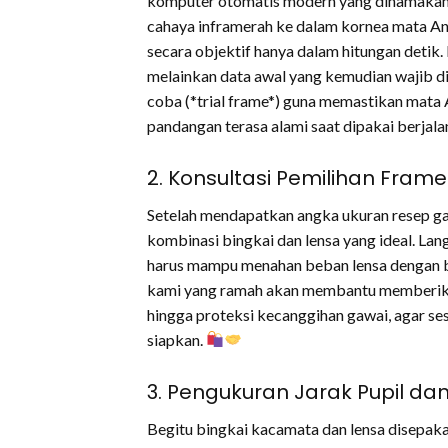
komputer otomatis modern yang dinamaka
cahaya inframerah ke dalam kornea mata Anda 
secara objektif hanya dalam hitungan detik. 
melainkan data awal yang kemudian wajib div
coba (*trial frame*) guna memastikan mata 
pandangan terasa alami saat dipakai berja
2. Konsultasi Pemilihan Fra
Setelah mendapatkan angka ukuran resep gan
kombinasi bingkai dan lensa yang ideal. Lang
harus mampu menahan beban lensa dengan bai
kami yang ramah akan membantu memberikan 
hingga proteksi kecanggihan gawai, agar se
siapkan.
3. Pengukuran Jarak Pupil dan
Begitu bingkai kacamata dan lensa disepakat