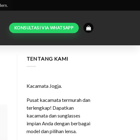
dern.
KONSULTASI VIA WHATSAPP
TENTANG KAMI
Kacamata Jogja.
Pusat kacamata termurah dan
terlengkap! Dapatkan
kacamata dan sunglasses
impian Anda dengan berbagai
model dan pilihan lensa.