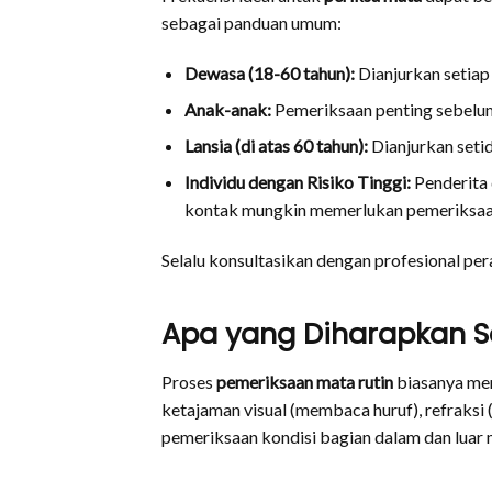
sebagai panduan umum:
Dewasa (18-60 tahun):
Dianjurkan setiap 
Anak-anak:
Pemeriksaan penting sebelum 
Lansia (di atas 60 tahun):
Dianjurkan setid
Individu dengan Risiko Tinggi:
Penderita 
kontak mungkin memerlukan pemeriksaan 
Selalu konsultasikan dengan profesional per
Apa yang Diharapkan S
Proses
pemeriksaan mata rutin
biasanya men
ketajaman visual (membaca huruf), refraksi
pemeriksaan kondisi bagian dalam dan luar