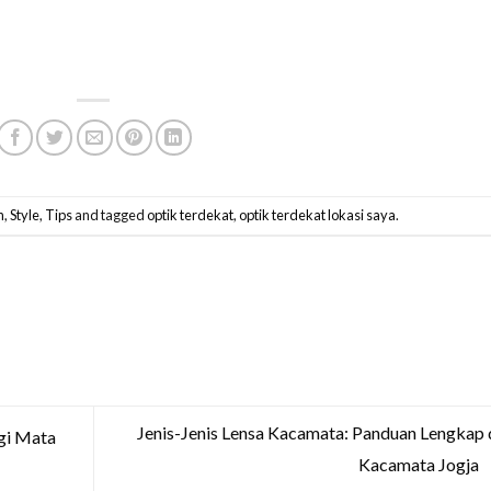
n
,
Style
,
Tips
and tagged
optik terdekat
,
optik terdekat lokasi saya
.
Jenis-Jenis Lensa Kacamata: Panduan Lengkap 
ngi Mata
Kacamata Jogja