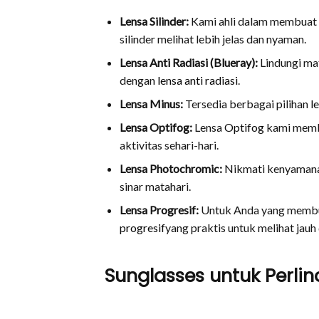
Lensa Silinder:
Kami ahli dalam membuat l
silinder melihat lebih jelas dan nyaman.
Lensa Anti Radiasi (Blueray):
Lindungi mat
dengan
lensa anti radiasi
.
Lensa Minus:
Tersedia berbagai pilihan
l
Lensa Optifog:
Lensa
Optifog
kami membe
aktivitas sehari-hari.
Lensa Photochromic:
Nikmati kenyamana
sinar matahari.
Lensa Progresif:
Untuk Anda yang membut
progresif
yang praktis untuk melihat jauh
Sunglasses untuk Perl