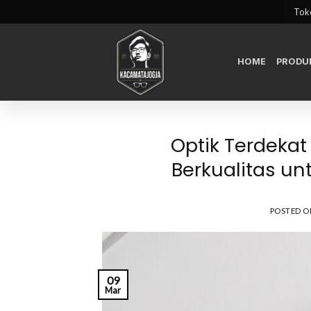
Skip
Toko
to
content
HOME
PRODU
Optik Terdekat
Berkualitas u
POSTED 
09
Mar