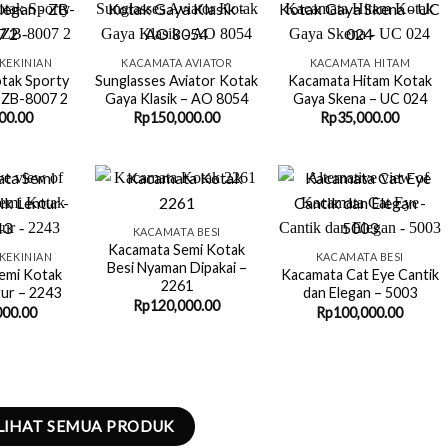
+
+
KEKINIAN
KACAMATA AVIATOR
KACAMATA HITAM
tak Sporty
Sunglasses Aviator Kotak
Kacamata Hitam Kotak
– ZB-8007 2
Gaya Klasik – AO 8054
Gaya Skena – UC 024
00.00
Rp
150,000.00
Rp
35,000.00
+
+
KACAMATA BESI
Kacamata Semi Kotak
KEKINIAN
KACAMATA BESI
Besi Nyaman Dipakai –
emi Kotak
Kacamata Cat Eye Cantik
2261
tur – 2243
dan Elegan – 5003
Rp
120,000.00
000.00
Rp
100,000.00
LIHAT SEMUA PRODUK