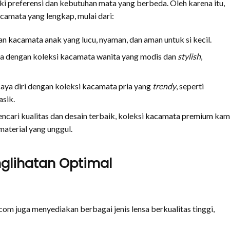
 preferensi dan kebutuhan mata yang berbeda. Oleh karena itu,
amata yang lengkap, mulai dari:
han
kacamata anak
yang lucu, nyaman, dan aman untuk si kecil.
a dengan koleksi
kacamata wanita
yang modis dan
stylish
,
aya diri dengan koleksi
kacamata pria
yang
trendy
, seperti
asik.
cari kualitas dan desain terbaik, koleksi
kacamata premium
kam
material yang unggul.
nglihatan Optimal
om juga menyediakan berbagai jenis lensa berkualitas tinggi,