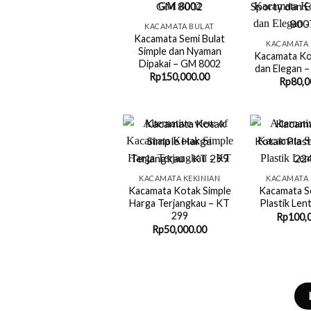
+
+
KACAMATA BULAT
Kacamata Semi Bulat
KACAMATA 
Simple dan Nyaman
Kacamata Ko
Dipakai – GM 8002
dan Elegan 
Rp
150,000.00
Rp
80,0
+
+
KACAMATA KEKINIAN
KACAMATA 
Kacamata Kotak Simple
Kacamata S
Harga Terjangkau – KT
Plastik Len
299
Rp
100,
Rp
50,000.00