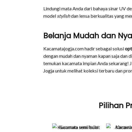
Lindungi mata Anda dari bahaya sinar UV d
model
stylish
dan lensa berkualitas yang m
Belanja Mudah dan Ny
Kacamatajogja.com hadir sebagai solusi
opt
dengan mudah dan nyaman kapan saja dan di
temukan kacamata impian Anda sekarang! J
Jogja
untuk melihat koleksi terbaru dan pro
Pilihan 