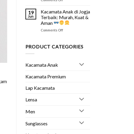
Kacamata
&
untuk
Rekomendasi
Kacamata Anak di Jogja
19
Kerja
Optik
Jun
Terbaik: Murah, Kuat &
di
Aman
Depan
on
Comments Off
Laptop:
Kacamata
Lindungi
Anak
Mata
di
Anda
PRODUCT CATEGORIES
Jogja
Terbaik:
Murah,
Kacamata Anak
Kuat
&
Aman
Kacamata Premium
gam
Lap Kacamata
Lensa
Men
Sunglasses