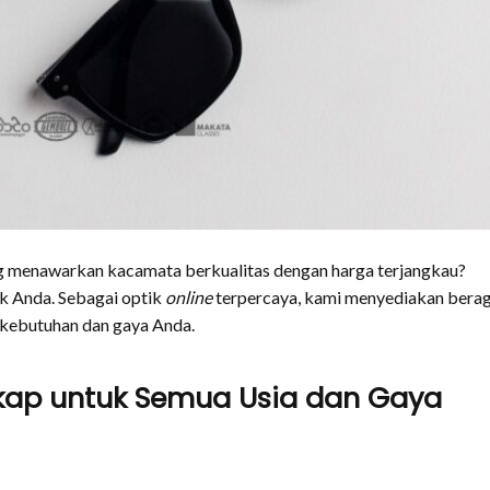
 menawarkan kacamata berkualitas dengan harga terjangkau?
uk Anda. Sebagai optik
online
terpercaya, kami menyediakan bera
 kebutuhan dan gaya Anda.
kap untuk Semua Usia dan Gaya