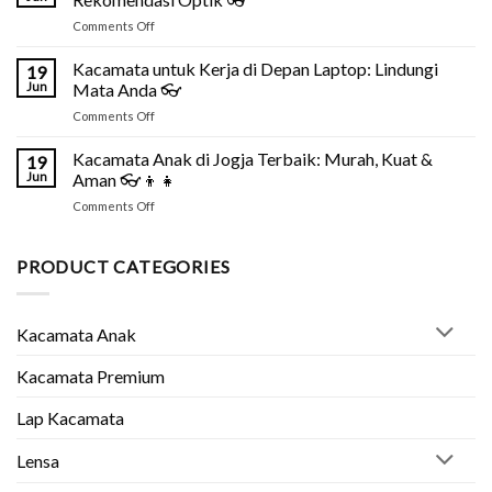
Tapi
Fakta
on
Comments Off
Bagus
&
Lensa
di
Solusinya
Anti
Kacamata untuk Kerja di Depan Laptop: Lindungi
Jogja?
19
👓
Radiasi
Ini
Jun
Mata Anda 👓
Terbaik
Tipsnya
on
Comments Off
2026:
2026
Kacamata
Jenis
👓
untuk
Kacamata Anak di Jogja Terbaik: Murah, Kuat &
&
19
Kerja
Rekomendasi
Jun
Aman 👓👦👧
di
Optik
on
Comments Off
Depan
👓
Kacamata
Laptop:
Anak
Lindungi
di
PRODUCT CATEGORIES
Mata
Jogja
Anda
Terbaik:
👓
Murah,
Kacamata Anak
Kuat
&
Aman
Kacamata Premium
👓
👦
Lap Kacamata
👧
Lensa