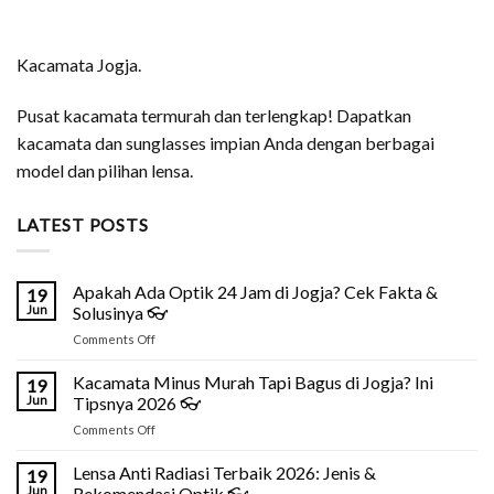
Kacamata Jogja.
Pusat kacamata termurah dan terlengkap! Dapatkan
kacamata dan sunglasses impian Anda dengan berbagai
model dan pilihan lensa.
LATEST POSTS
Apakah Ada Optik 24 Jam di Jogja? Cek Fakta &
19
Jun
Solusinya 👓
on
Comments Off
Apakah
Ada
Kacamata Minus Murah Tapi Bagus di Jogja? Ini
19
Optik
Jun
Tipsnya 2026 👓
24
on
Comments Off
Jam
Kacamata
di
Minus
Lensa Anti Radiasi Terbaik 2026: Jenis &
Jogja?
19
Murah
Cek
Jun
Rekomendasi Optik 👓