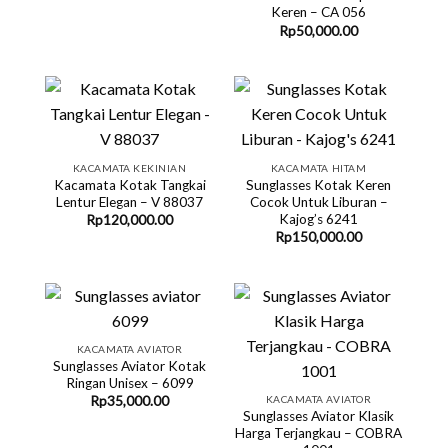
Keren – CA 056
Rp
50,000.00
KACAMATA KEKINIAN
KACAMATA HITAM
Kacamata Kotak Tangkai
Sunglasses Kotak Keren
Lentur Elegan – V 88037
Cocok Untuk Liburan –
Kajog’s 6241
Rp
120,000.00
Rp
150,000.00
KACAMATA AVIATOR
Sunglasses Aviator Kotak
Ringan Unisex – 6099
KACAMATA AVIATOR
Rp
35,000.00
Sunglasses Aviator Klasik
Harga Terjangkau – COBRA