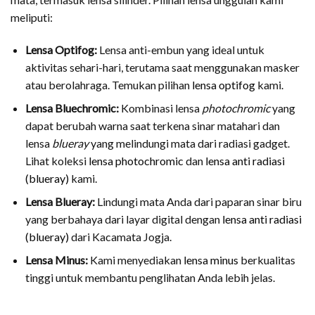
meliputi:
Lensa Optifog:
Lensa anti-embun yang ideal untuk
aktivitas sehari-hari, terutama saat menggunakan masker
atau berolahraga. Temukan pilihan
lensa optifog
kami.
Lensa Bluechromic:
Kombinasi lensa
photochromic
yang
dapat berubah warna saat terkena sinar matahari dan
lensa
blueray
yang melindungi mata dari radiasi gadget.
Lihat koleksi
lensa photochromic
dan
lensa anti radiasi
(blueray)
kami.
Lensa Blueray:
Lindungi mata Anda dari paparan sinar biru
yang berbahaya dari layar digital dengan
lensa anti radiasi
(blueray)
dari Kacamata Jogja.
Lensa Minus:
Kami menyediakan
lensa minus
berkualitas
tinggi untuk membantu penglihatan Anda lebih jelas.