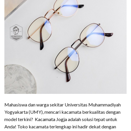
Mahasiswa dan warga sekitar Universitas Muhammadiyah
Yogyakarta (UMY), mencari kacamata berkualitas dengan
model terkini?
Kacamata Jogja
adalah solusi tepat untuk
Anda! Toko kacamata terlengkap ini hadir dekat dengan