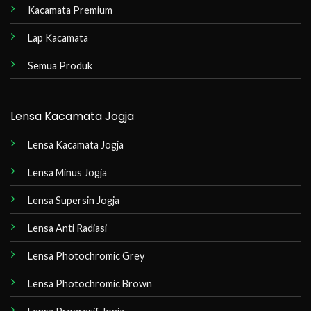
Kacamata Premium
Lap Kacamata
Semua Produk
Lensa Kacamata Jogja
Lensa Kacamata Jogja
Lensa Minus Jogja
Lensa Supersin Jogja
Lensa Anti Radiasi
Lensa Photochromic Grey
Lensa Photochromic Brown