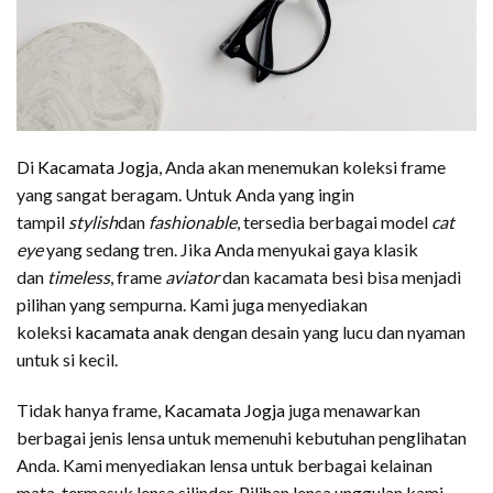
Di
Kacamata Jogja
, Anda akan menemukan koleksi frame
yang sangat beragam. Untuk Anda yang ingin
tampil
stylish
dan
fashionable
, tersedia berbagai model
cat
eye
yang sedang tren. Jika Anda menyukai gaya klasik
dan
timeless
, frame
aviator
dan kacamata besi bisa menjadi
pilihan yang sempurna. Kami juga menyediakan
koleksi
kacamata anak
dengan desain yang lucu dan nyaman
untuk si kecil.
Tidak hanya frame,
Kacamata Jogja
juga menawarkan
berbagai jenis lensa untuk memenuhi kebutuhan penglihatan
Anda. Kami menyediakan lensa untuk berbagai kelainan
mata, termasuk lensa silinder. Pilihan lensa unggulan kami