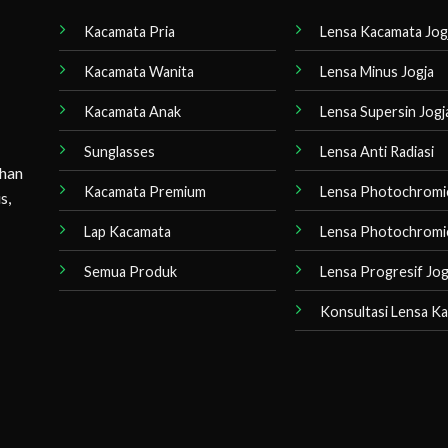
Kacamata Pria
Lensa Kacamata Jog
Kacamata Wanita
Lensa Minus Jogja
Kacamata Anak
Lensa Supersin Jogj
Sunglasses
Lensa Anti Radiasi
ihan
Kacamata Premium
Lensa Photochromi
s,
Lap Kacamata
Lensa Photochromi
Semua Produk
Lensa Progresif Jog
Konsultasi Lensa K