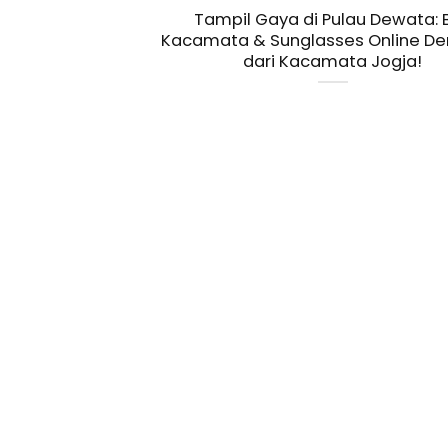
Tampil Gaya di Pulau Dewata: B
Kacamata & Sunglasses Online D
dari Kacamata Jogja!