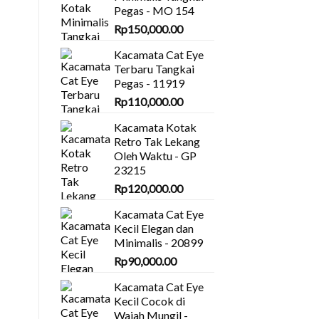
Pegas - MO 154
Rp
150,000.00
Kacamata Cat Eye
Terbaru Tangkai
Pegas - 11919
Rp
110,000.00
Kacamata Kotak
Retro Tak Lekang
Oleh Waktu - GP
23215
Rp
120,000.00
Kacamata Cat Eye
Kecil Elegan dan
Minimalis - 20899
Rp
90,000.00
Kacamata Cat Eye
Kecil Cocok di
Wajah Mungil -