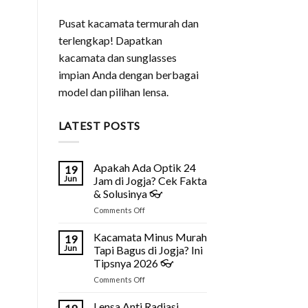
Pusat kacamata termurah dan
terlengkap! Dapatkan
kacamata dan sunglasses
impian Anda dengan berbagai
model dan pilihan lensa.
LATEST POSTS
Apakah Ada Optik 24
19
Jun
Jam di Jogja? Cek Fakta
& Solusinya 👓
on
Comments Off
Apakah
Ada
Kacamata Minus Murah
19
Optik
Jun
Tapi Bagus di Jogja? Ini
24
Tipsnya 2026 👓
Jam
on
Comments Off
di
Kacamata
Jogja?
Minus
Cek
Lensa Anti Radiasi