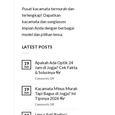
Pusat kacamata termurah dan
terlengkap! Dapatkan
kacamata dan sunglasses
impian Anda dengan berbagai
model dan pilihan lensa.
LATEST POSTS
Apakah Ada Optik 24
19
Jun
Jam di Jogja? Cek Fakta
& Solusinya 👓
on
Comments Off
Apakah
Ada
Kacamata Minus Murah
19
Optik
Jun
Tapi Bagus di Jogja? Ini
24
Tipsnya 2026 👓
Jam
on
Comments Off
di
Kacamata
Jogja?
Minus
Cek
Lensa Anti Radiasi