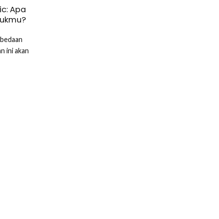
c: Apa
tukmu?
rbedaan
 ini akan