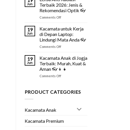
19
Murah
Fakta
Jun
Terbaik 2026: Jenis &
Tapi
&
Rekomendasi Optik 👓
Bagus
Solusinya
on
Comments Off
di
👓
Lensa
Jogja?
Anti
Ini
Kacamata untuk Kerja
19
Radiasi
Tipsnya
Jun
di Depan Laptop:
Terbaik
2026
Lindungi Mata Anda 👓
2026:
👓
on
Comments Off
Jenis
Kacamata
&
untuk
Rekomendasi
Kacamata Anak di Jogja
19
Kerja
Optik
Jun
Terbaik: Murah, Kuat &
di
👓
Aman 👓👦👧
Depan
on
Comments Off
Laptop:
Kacamata
Lindungi
Anak
Mata
di
Anda
PRODUCT CATEGORIES
Jogja
👓
Terbaik:
Murah,
Kacamata Anak
Kuat
&
Aman
Kacamata Premium
👓
👦