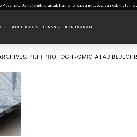
 Kacamata Jogja lengkap untuk frame, lensa, sunglasses, dan cek mata mo
K
SUNGLASSES
LENSA
KONTAK KAMI
ARCHIVES:
PILIH PHOTOCHROMIC ATAU BLUECH