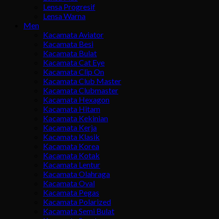
Lensa Progresif
Lensa Warna
Men
Kacamata Aviator
Kacamata Besi
Kacamata Bulat
Kacamata Cat Eye
Kacamata Clip On
Kacamata Club Master
Kacamata Clubmaster
Kacamata Hexagon
Kacamata Hitam
Kacamata Kekinian
Kacamata Kerja
Kacamata Klasik
Kacamata Korea
Kacamata Kotak
Kacamata Lentur
Kacamata Olahraga
Kacamata Oval
Kacamata Pegas
Kacamata Polarized
Kacamata Semi Bulat