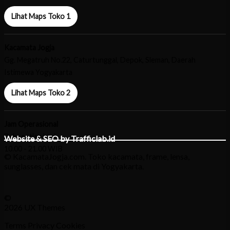
Lihat Maps Toko 1
Kacamata Jogja
Gg. Megatruh No.22, Caturtunggal, Depok, Sleman, Daerah
Istimewa Yogyakarta
Lihat Maps Toko 2
Jam Operasional
Buka setiap hari
Website & SEO by Trafficlab.id
10.00 - 21.00 WIB
© KacamataJogja.com. Toko kacamata, frame, lensa,
sunglasses, dan cek mata di Yogyakarta.
©
2026 UX Themes
Terms
Privacy
Cookies