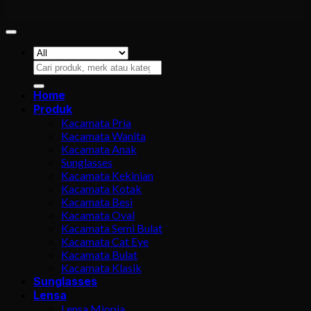
Search
for:
Home
Produk
Kacamata Pria
Kacamata Wanita
Kacamata Anak
Sunglasses
Kacamata Kekinian
Kacamata Kotak
Kacamata Besi
Kacamata Oval
Kacamata Semi Bulat
Kacamata Cat Eye
Kacamata Bulat
Kacamata Klasik
Sunglasses
Lensa
Lensa Miopia