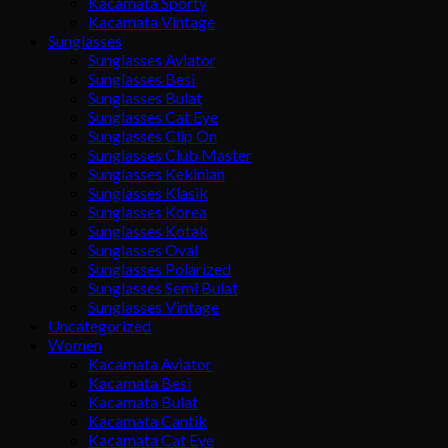
Kacamata Sporty
Kacamata Vintage
Sunglasses
Sunglasses Aviator
Sunglasses Besi
Sunglasses Bulat
Sunglasses Cat Eye
Sunglasses Clip On
Sunglasses Club Master
Sunglasses Kekinian
Sunglasses Klasik
Sunglasses Korea
Sunglasses Kotak
Sunglasses Oval
Sunglasses Polarized
Sunglasses Semi Bulat
Sunglasses Vintage
Uncategorized
Women
Kacamata Aviator
Kacamata Besi
Kacamata Bulat
Kacamata Cantik
Kacamata Cat Eye