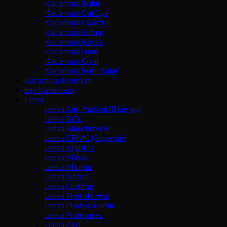
Terbaik:
Kacamata Bulat
👓
Murah,
Kacamata Cat Eye
Kuat
Kacamata Colorful
&
Kacamata Hitam
Aman
Kacamata Kotak
👓
Kacamata Lucu
Kacamata Oval
👦
Kacamata Semi Bulat
👧
Kacamata Premium
Lap Kacamata
Lensa
Lensa Anti Radiasi (Blueray)
Lensa BCL
Lensa Bluechromic
Lensa CRMC (Supersin)
Lensa Kryptok
Lensa Minus
Lensa Miopia
Lensa Netral
Lensa Optifog
Lensa Photobrown
Lensa Photochromic
Lensa Photogrey
Lensa Plus