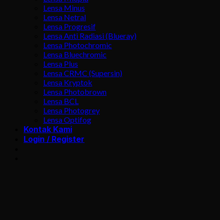
Lensa Minus
Lensa Netral
Lensa Progresif
Lensa Anti Radiasi (Blueray)
Lensa Photochromic
Lensa Bluechromic
Lensa Plus
Lensa CRMC (Supersin)
Lensa Kryptok
Lensa Photobrown
Lensa BCL
Lensa Photogrey
Lensa Optifog
Kontak Kami
Login / Register