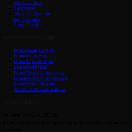
Kacamata Anak
Sunglasses
Kacamata Premium
Lap Kacamata
Semua Produk
Lensa Kacamata Jogja
Lensa Kacamata Jogja
Lensa Minus Jogja
Lensa Supersin Jogja
Lensa Anti Radiasi
Lensa Photochromic Grey
Lensa Photochromic Brown
Lensa Progresif Jogja
Konsultasi Lensa Kacamata
Kontak & Lokasi
KACAMATAJOGJADOTCOM
Jl. Cempaka No.36, Caturtunggal, Depok, Sleman, Daerah Istimewa
Yogyakarta