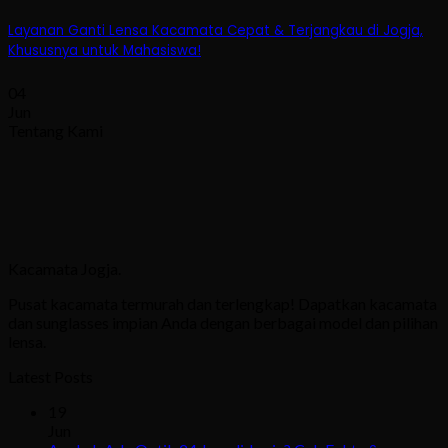
Layanan Ganti Lensa Kacamata Cepat & Terjangkau di Jogja,
Khususnya untuk Mahasiswa!
04
Jun
Tentang Kami
Kacamata Jogja.
Pusat kacamata termurah dan terlengkap! Dapatkan kacamata
dan sunglasses impian Anda dengan berbagai model dan pilihan
lensa.
Latest Posts
19
Jun