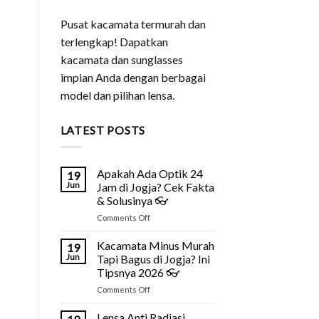
Pusat kacamata termurah dan
terlengkap! Dapatkan
kacamata dan sunglasses
impian Anda dengan berbagai
model dan pilihan lensa.
LATEST POSTS
Apakah Ada Optik 24
19
Jun
Jam di Jogja? Cek Fakta
& Solusinya 👓
on
Comments Off
Apakah
Ada
Kacamata Minus Murah
19
Optik
Jun
Tapi Bagus di Jogja? Ini
24
Tipsnya 2026 👓
Jam
on
Comments Off
di
Kacamata
Jogja?
Minus
Cek
Lensa Anti Radiasi