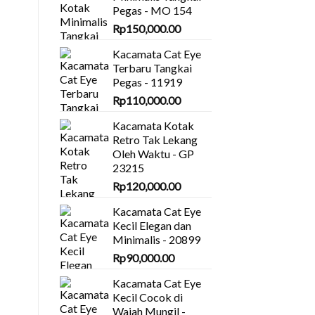
Pegas - MO 154
Rp
150,000.00
Kacamata Cat Eye
Terbaru Tangkai
Pegas - 11919
Rp
110,000.00
Kacamata Kotak
Retro Tak Lekang
Oleh Waktu - GP
23215
Rp
120,000.00
Kacamata Cat Eye
Kecil Elegan dan
Minimalis - 20899
Rp
90,000.00
Kacamata Cat Eye
Kecil Cocok di
Wajah Mungil -