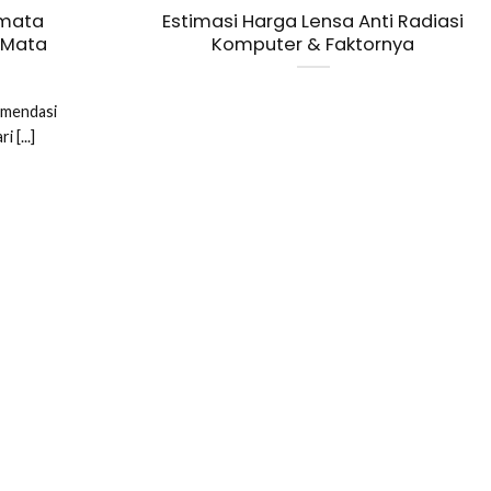
amata
Estimasi Harga Lensa Anti Radiasi
k Mata
Komputer & Faktornya
komendasi
 [...]