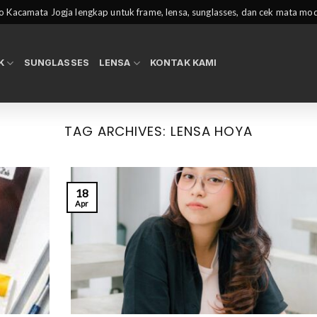
 Kacamata Jogja lengkap untuk frame, lensa, sunglasses, dan cek mata mo
K
SUNGLASSES
LENSA
KONTAK KAMI
TAG ARCHIVES:
LENSA HOYA
18
Apr