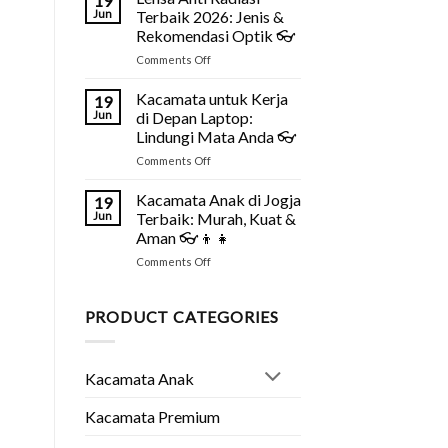
19
Murah
Fakta
Jun
Terbaik 2026: Jenis &
Tapi
&
Rekomendasi Optik 👓
Bagus
Solusinya
on
Comments Off
di
👓
Lensa
Jogja?
Anti
Ini
Kacamata untuk Kerja
19
Radiasi
Tipsnya
Jun
di Depan Laptop:
Terbaik
2026
Lindungi Mata Anda 👓
2026:
👓
on
Comments Off
Jenis
Kacamata
&
untuk
Rekomendasi
Kacamata Anak di Jogja
19
Kerja
Optik
Jun
Terbaik: Murah, Kuat &
di
👓
Aman 👓👦👧
Depan
on
Comments Off
Laptop:
Kacamata
Lindungi
Anak
Mata
di
Anda
PRODUCT CATEGORIES
Jogja
👓
Terbaik:
Murah,
Kacamata Anak
Kuat
&
Aman
Kacamata Premium
👓
👦