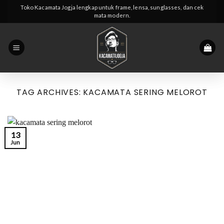
Skip
Toko Kacamata Jogja lengkap untuk frame, lensa, sunglasses, dan cek
mata modern.
to
content
TAG ARCHIVES:
KACAMATA SERING MELOROT
13
Jun