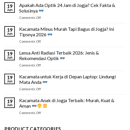
Apakah Ada Optik 24 Jam di Jogja? Cek Fakta &
19
Jun
Solusinya
on
Comments Off
Apakah
Ada
Kacamata Minus Murah Tapi Bagus di Jogja? Ini
19
Optik
Jun
Tipsnya 2026
24
on
Comments Off
Jam
Kacamata
di
Minus
Lensa Anti Radiasi Terbaik 2026: Jenis &
Jogja?
19
Murah
Cek
Jun
Rekomendasi Optik
Tapi
Fakta
on
Comments Off
Bagus
&
Lensa
di
Solusinya
Anti
Kacamata untuk Kerja di Depan Laptop: Lindungi
Jogja?
19
Radiasi
Ini
Jun
Mata Anda
Terbaik
Tipsnya
on
Comments Off
2026:
2026
Kacamata
Jenis
untuk
Kacamata Anak di Jogja Terbaik: Murah, Kuat &
&
19
Kerja
Rekomendasi
Jun
Aman
di
Optik
on
Comments Off
Depan
Kacamata
Laptop:
Anak
Lindungi
di
PRODUCT CATEGORIES
Mata