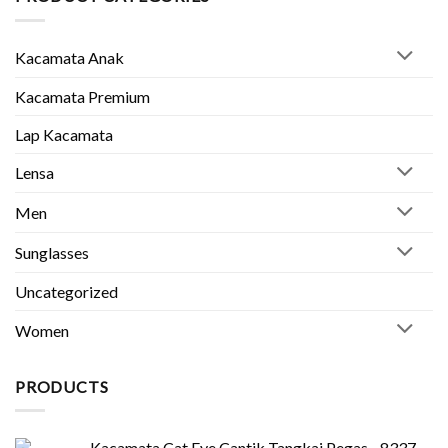
Jogja
Anda
Terbaik:
Murah,
Kacamata Anak
Kuat
&
Aman
Kacamata Premium
Lap Kacamata
Lensa
Men
Sunglasses
Uncategorized
Women
PRODUCTS
Kacamata Cat Eye Cantik Tangkai Pegas - 8337