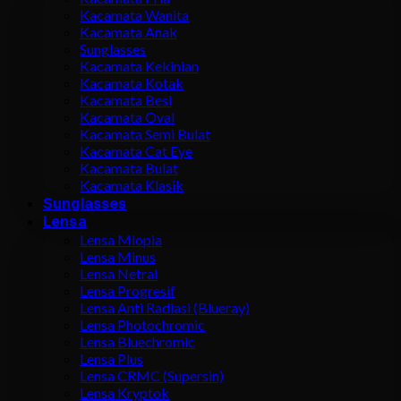
Kacamata Wanita
Kacamata Anak
Sunglasses
Kacamata Kekinian
Kacamata Kotak
Kacamata Besi
Kacamata Oval
Kacamata Semi Bulat
Kacamata Cat Eye
Kacamata Bulat
Kacamata Klasik
Sunglasses
Lensa
Lensa Miopia
Lensa Minus
Lensa Netral
Lensa Progresif
Lensa Anti Radiasi (Blueray)
Lensa Photochromic
Lensa Bluechromic
Lensa Plus
Lensa CRMC (Supersin)
Lensa Kryptok