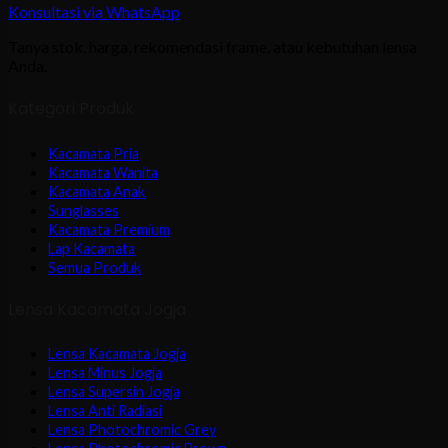
Konsultasi via WhatsApp
Tanya stok, harga, rekomendasi frame, atau kebutuhan lensa
Anda.
Kategori Produk
Kacamata Pria
Kacamata Wanita
Kacamata Anak
Sunglasses
Kacamata Premium
Lap Kacamata
Semua Produk
Lensa Kacamata Jogja
Lensa Kacamata Jogja
Lensa Minus Jogja
Lensa Supersin Jogja
Lensa Anti Radiasi
Lensa Photochromic Grey