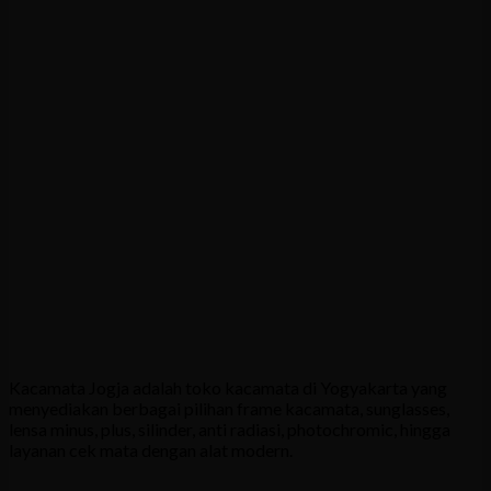
Kacamata Jogja adalah toko kacamata di Yogyakarta yang
menyediakan berbagai pilihan frame kacamata, sunglasses,
lensa minus, plus, silinder, anti radiasi, photochromic, hingga
layanan cek mata dengan alat modern.