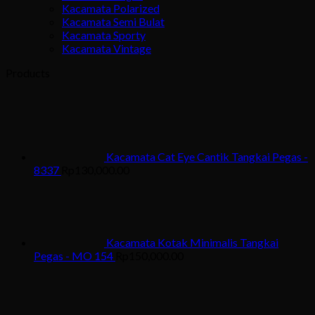
Kacamata Polarized
Kacamata Semi Bulat
Kacamata Sporty
Kacamata Vintage
Products
Kacamata Cat Eye Cantik Tangkai Pegas -
8337
Rp
130,000.00
Kacamata Kotak Minimalis Tangkai
Pegas - MO 154
Rp
150,000.00