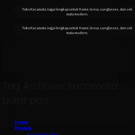
Skip
Toko Kacamata Jogja lengkap untuk frame, lensa, sunglasses, dan cek
to
mata modern.
content
Toko Kacamata Jogja lengkap untuk frame, lensa, sunglasses, dan cek
mata modern.
Tag Archives:
kacamata
bulat pria
Home
Produk
Kacamata Pria