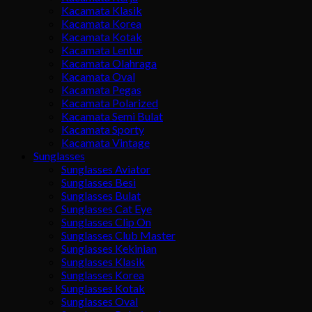
Kacamata Klasik
Kacamata Korea
Kacamata Kotak
Kacamata Lentur
Kacamata Olahraga
Kacamata Oval
Kacamata Pegas
Kacamata Polarized
Kacamata Semi Bulat
Kacamata Sporty
Kacamata Vintage
Sunglasses
Sunglasses Aviator
Sunglasses Besi
Sunglasses Bulat
Sunglasses Cat Eye
Sunglasses Clip On
Sunglasses Club Master
Sunglasses Kekinian
Sunglasses Klasik
Sunglasses Korea
Sunglasses Kotak
Sunglasses Oval