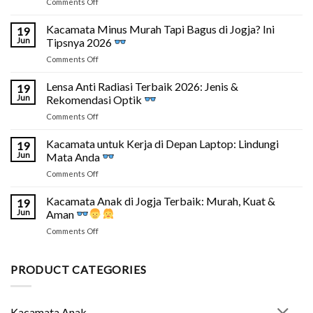
on
Comments Off
Apakah
Ada
Kacamata Minus Murah Tapi Bagus di Jogja? Ini
19
Optik
Jun
Tipsnya 2026
24
on
Comments Off
Jam
Kacamata
di
Minus
Lensa Anti Radiasi Terbaik 2026: Jenis &
Jogja?
19
Murah
Cek
Jun
Rekomendasi Optik
Tapi
Fakta
on
Comments Off
Bagus
&
Lensa
di
Solusinya
Anti
Kacamata untuk Kerja di Depan Laptop: Lindungi
Jogja?
19
Radiasi
Ini
Jun
Mata Anda
Terbaik
Tipsnya
on
Comments Off
2026:
2026
Kacamata
Jenis
untuk
Kacamata Anak di Jogja Terbaik: Murah, Kuat &
&
19
Kerja
Rekomendasi
Jun
Aman
di
Optik
on
Comments Off
Depan
Kacamata
Laptop:
Anak
Lindungi
di
PRODUCT CATEGORIES
Mata
Jogja
Anda
Terbaik:
Murah,
Kacamata Anak