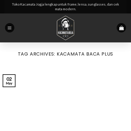
Skip
Toko Kacamata Jogja lengkap untuk frame, lensa, sunglasses, dan cek
mata modern.
to
content
TAG ARCHIVES:
KACAMATA BACA PLUS
02
May