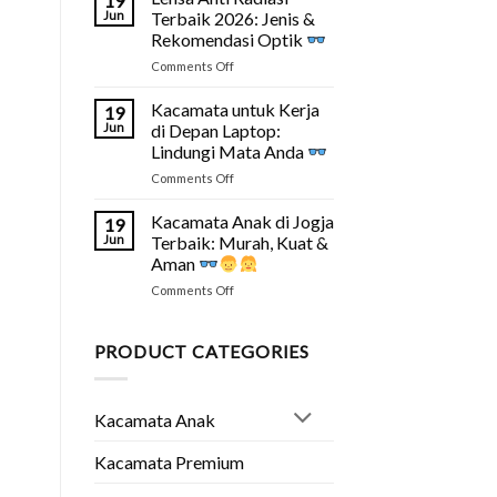
19
Murah
Fakta
Jun
Terbaik 2026: Jenis &
Tapi
&
Rekomendasi Optik
Bagus
Solusinya
on
Comments Off
di
Lensa
Jogja?
Anti
Ini
Kacamata untuk Kerja
19
Radiasi
Tipsnya
Jun
di Depan Laptop:
Terbaik
2026
Lindungi Mata Anda
2026:
on
Comments Off
Jenis
Kacamata
&
untuk
Rekomendasi
Kacamata Anak di Jogja
19
Kerja
Optik
Jun
Terbaik: Murah, Kuat &
di
Aman
Depan
on
Comments Off
Laptop:
Kacamata
Lindungi
Anak
Mata
di
Anda
PRODUCT CATEGORIES
Jogja
Terbaik:
Murah,
Kacamata Anak
Kuat
&
Aman
Kacamata Premium