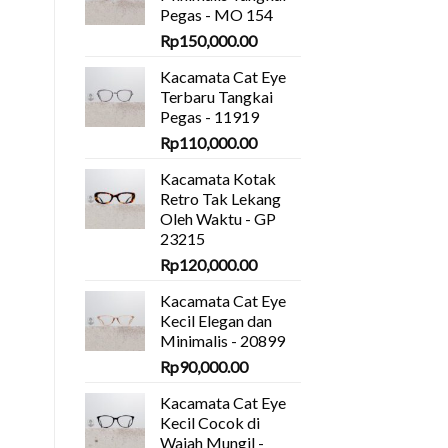
Pegas - MO 154
Rp
150,000.00
Kacamata Cat Eye
Terbaru Tangkai
Pegas - 11919
Rp
110,000.00
Kacamata Kotak
Retro Tak Lekang
Oleh Waktu - GP
23215
Rp
120,000.00
Kacamata Cat Eye
Kecil Elegan dan
Minimalis - 20899
Rp
90,000.00
Kacamata Cat Eye
Kecil Cocok di
Wajah Mungil -