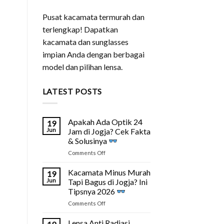
Pusat kacamata termurah dan
terlengkap! Dapatkan
kacamata dan sunglasses
impian Anda dengan berbagai
model dan pilihan lensa.
LATEST POSTS
Apakah Ada Optik 24
19
Jun
Jam di Jogja? Cek Fakta
& Solusinya
on
Comments Off
Apakah
Ada
Kacamata Minus Murah
19
Optik
Jun
Tapi Bagus di Jogja? Ini
24
Tipsnya 2026
Jam
on
Comments Off
di
Kacamata
Jogja?
Minus
Cek
Lensa Anti Radiasi