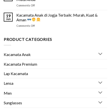
Terbaik
Tipsnya
on
Comments Off
2026:
2026
Kacamata
Jenis
untuk
Kacamata Anak di Jogja Terbaik: Murah, Kuat &
&
19
Kerja
Rekomendasi
Jun
Aman
di
Optik
on
Comments Off
Depan
Kacamata
Laptop:
Anak
Lindungi
di
PRODUCT CATEGORIES
Mata
Jogja
Anda
Terbaik:
Murah,
Kacamata Anak
Kuat
&
Aman
Kacamata Premium
Lap Kacamata
Lensa
Men
Sunglasses