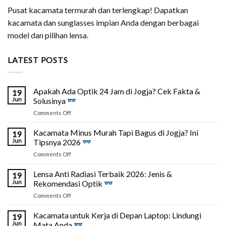
Pusat kacamata termurah dan terlengkap! Dapatkan
kacamata dan sunglasses impian Anda dengan berbagai
model dan pilihan lensa.
LATEST POSTS
Apakah Ada Optik 24 Jam di Jogja? Cek Fakta &
19
Jun
Solusinya
on
Comments Off
Apakah
Ada
Kacamata Minus Murah Tapi Bagus di Jogja? Ini
19
Optik
Jun
Tipsnya 2026
24
on
Comments Off
Jam
Kacamata
di
Minus
Lensa Anti Radiasi Terbaik 2026: Jenis &
Jogja?
19
Murah
Cek
Jun
Rekomendasi Optik
Tapi
Fakta
on
Comments Off
Bagus
&
Lensa
di
Solusinya
Anti
Kacamata untuk Kerja di Depan Laptop: Lindungi
Jogja?
19
Radiasi
Ini
Jun
Mata Anda