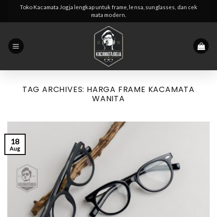
Skip
Toko Kacamata Jogja lengkap untuk frame, lensa, sunglasses, dan cek
mata modern.
to
content
TAG ARCHIVES:
HARGA FRAME KACAMATA
WANITA
18
Aug