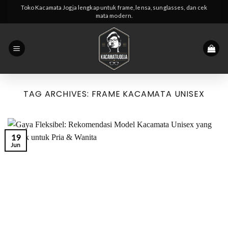
Skip
Toko Kacamata Jogja lengkap untuk frame, lensa, sunglasses, dan cek
mata modern.
to
content
TAG ARCHIVES:
FRAME KACAMATA UNISEX
19
Jun