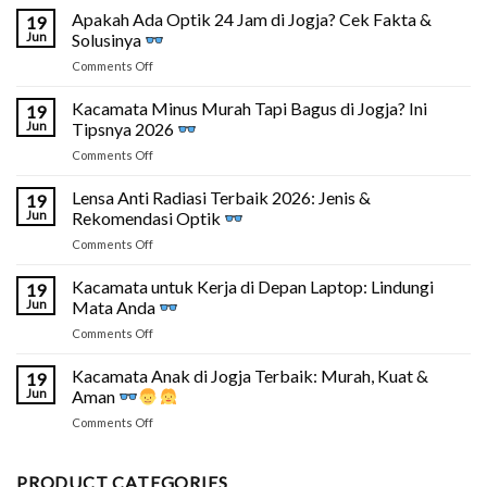
Apakah Ada Optik 24 Jam di Jogja? Cek Fakta &
19
Jun
Solusinya
on
Comments Off
Apakah
Ada
Kacamata Minus Murah Tapi Bagus di Jogja? Ini
19
Optik
Jun
Tipsnya 2026
24
on
Comments Off
Jam
Kacamata
di
Minus
Lensa Anti Radiasi Terbaik 2026: Jenis &
Jogja?
19
Murah
Cek
Jun
Rekomendasi Optik
Tapi
Fakta
on
Comments Off
Bagus
&
Lensa
di
Solusinya
Anti
Kacamata untuk Kerja di Depan Laptop: Lindungi
Jogja?
19
Radiasi
Ini
Jun
Mata Anda
Terbaik
Tipsnya
on
Comments Off
2026:
2026
Kacamata
Jenis
untuk
Kacamata Anak di Jogja Terbaik: Murah, Kuat &
&
19
Kerja
Rekomendasi
Jun
Aman
di
Optik
on
Comments Off
Depan
Kacamata
Laptop:
Anak
Lindungi
di
PRODUCT CATEGORIES
Mata