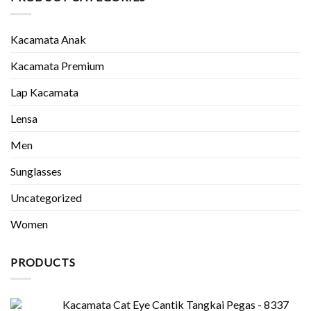
Jogja
Anda
Terbaik:
Murah,
Kacamata Anak
Kuat
&
Kacamata Premium
Aman
Lap Kacamata
Lensa
Men
Sunglasses
Uncategorized
Women
PRODUCTS
Kacamata Cat Eye Cantik Tangkai Pegas - 8337