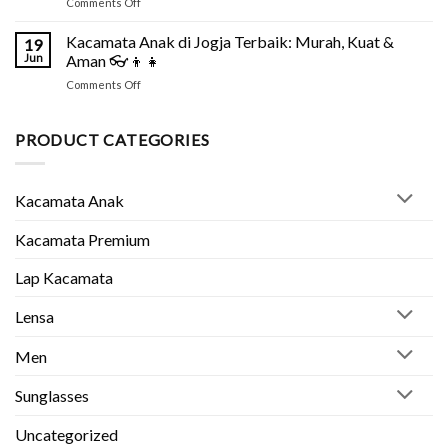
on
Comments Off
2026:
2026
Kacamata
Jenis
👓
untuk
Kacamata Anak di Jogja Terbaik: Murah, Kuat &
&
19
Kerja
Rekomendasi
Jun
Aman 👓👦👧
di
Optik
on
Comments Off
Depan
👓
Kacamata
Laptop:
Anak
Lindungi
di
PRODUCT CATEGORIES
Mata
Jogja
Anda
Terbaik:
👓
Murah,
Kacamata Anak
Kuat
&
Aman
Kacamata Premium
👓
👦
Lap Kacamata
👧
Lensa
Men
Sunglasses
Uncategorized