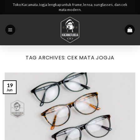
Skip
Toko Kacamata Jogja lengkap untuk frame, lensa, sunglasses, dan cek
mata modern.
to
content
TAG ARCHIVES:
CEK MATA JOGJA
19
Jun