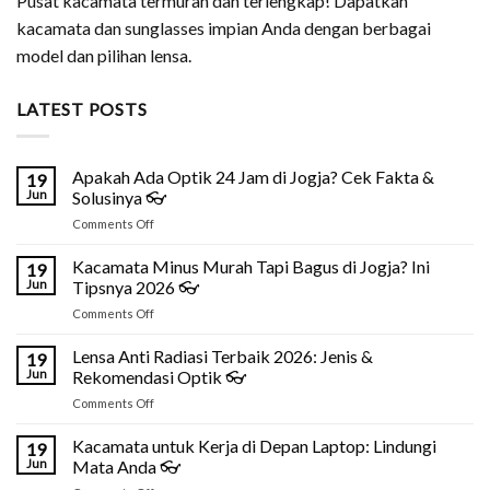
Pusat kacamata termurah dan terlengkap! Dapatkan
kacamata dan sunglasses impian Anda dengan berbagai
model dan pilihan lensa.
LATEST POSTS
Apakah Ada Optik 24 Jam di Jogja? Cek Fakta &
19
Jun
Solusinya 👓
on
Comments Off
Apakah
Ada
Kacamata Minus Murah Tapi Bagus di Jogja? Ini
19
Optik
Jun
Tipsnya 2026 👓
24
on
Comments Off
Jam
Kacamata
di
Minus
Lensa Anti Radiasi Terbaik 2026: Jenis &
Jogja?
19
Murah
Cek
Jun
Rekomendasi Optik 👓
Tapi
Fakta
on
Comments Off
Bagus
&
Lensa
di
Solusinya
Anti
Kacamata untuk Kerja di Depan Laptop: Lindungi
Jogja?
19
👓
Radiasi
Ini
Jun
Mata Anda 👓
Terbaik
Tipsnya