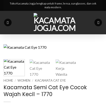
Skip
Toko Kacamata Jogja lengkap untuk frame, lensa, sunglasses, dan cek
mata modern.
to
content
HOME
/
WOMEN
/
KACAMATA CAT EYE
Kacamata Semi Cat Eye Cocok
Wajah Kecil – 1770