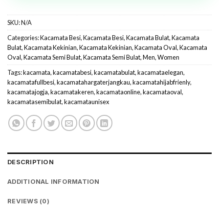
SKU:
N/A
Categories:
Kacamata Besi
,
Kacamata Besi
,
Kacamata Bulat
,
Kacamata
Bulat
,
Kacamata Kekinian
,
Kacamata Kekinian
,
Kacamata Oval
,
Kacamata
Oval
,
Kacamata Semi Bulat
,
Kacamata Semi Bulat
,
Men
,
Women
Tags:
kacamata
,
kacamatabesi
,
kacamatabulat
,
kacamataelegan
,
kacamatafullbesi
,
kacamatahargaterjangkau
,
kacamatahijabfrienly
,
kacamatajogja
,
kacamatakeren
,
kacamataonline
,
kacamataoval
,
kacamatasemibulat
,
kacamataunisex
DESCRIPTION
ADDITIONAL INFORMATION
REVIEWS (0)