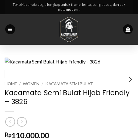
Skip
Toko Kacamata Jogja lengkap untuk frame, lensa, sunglasses, dan cek
mata modern.
to
content
HOME
/
WOMEN
/
KACAMATA SEMI BULAT
Kacamata Semi Bulat Hijab Friendly
– 3826
110,000.00
Rp