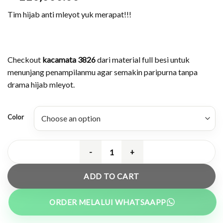
Tim hijab anti mleyot yuk merapat!!!
Checkout
kacamata 3826
dari material full besi untuk
menunjang penampilanmu agar semakin paripurna tanpa
drama hijab mleyot.
Color
Kacamata Semi Bulat Hijab Friendly 
ADD TO CART
ORDER MELALUI WHATSAAPP