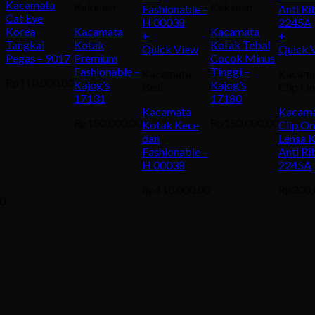
Kacamata
Kekinian
Kekinian
The
multiple
multiple
Cat Eye
options
variants.
variants.
Korea
Kacamata
Kacamata
may
The
The
+
+
Tangkai
Kotak
Kotak Tebal
be
options
This
options
Quick View
Quick 
Pegas – 9017
Premium
Cocok Minus
chosen
may
product
may
Fashionable –
Tinggi –
Kacamata
Kacam
on
be
has
be
Rp
110,000.00
Kajog’s
Kajog’s
Besi
Clip O
the
chosen
multiple
chosen
17131
17180
product
on
variants.
on
Kacamata
Kacam
page
the
The
the
Rp
150,000.00
Rp
150,000.00
Kotak Kece
Clip On
product
options
product
dan
Lensa 
page
may
page
Fashionable –
Anti Ri
be
H 00038
2245A
chosen
on
Rp
110,000.00
Rp
300,
the
00
product
page