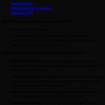
Description
Additional information
Reviews (0)
Spesifikasi Kacamata Moscot Lemtosh 123:
Material frame: Plastik
Detail frame: Frame berbentuk kotak, lensa mika,
nosepad menyatu, cocok untuk digunakan harian dan
meningkatkan penampilanmu
Mengapa memilih Kacamata Moscot Lemtosh 123?
Desain simple:
Model kacamata kotak simple namun
tetap kekinian membuat tampilanmu semakin memukau
dalam kesederhanaan
Harga terjangkau:
Kacamata dari bahan berkualitas yang
awet dan nyaman dipakai dengan harga terjangkau yang
ramah dikantong semua kalangan
Kacamata tebal:
Kacamata dengan bingkai dan tangkai
tebal sehingga kokoh dan tidak mudah patah
Lensa mika bening:
Lensa dengan bahan ringan, tidak