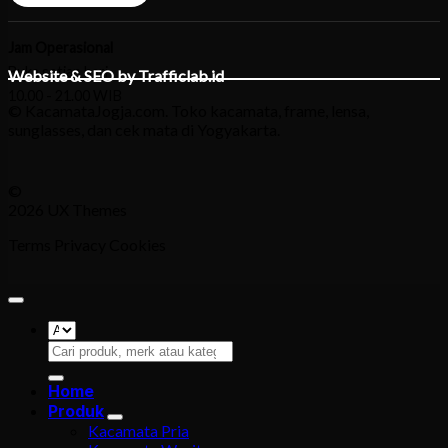
Jam Operasional
Buka setiap hari
Website & SEO by Trafficlab.id
10.00 - 21.00 WIB
© KacamataJogja.com. Toko kacamata, frame, lensa,
sunglasses, dan cek mata di Yogyakarta.
©
2026 UX Themes
Terms
Privacy
Cookies
Search
for:
Home
Produk
Kacamata Pria