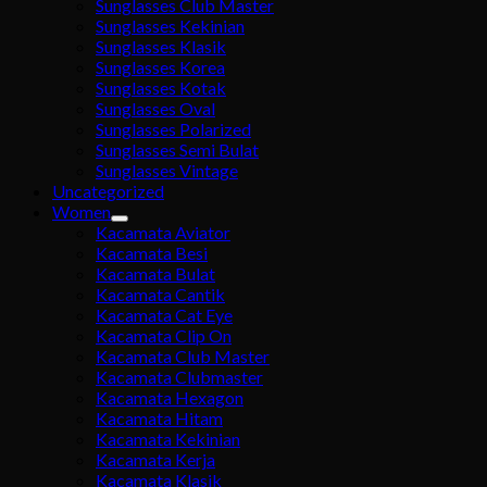
Sunglasses Club Master
Sunglasses Kekinian
Sunglasses Klasik
Sunglasses Korea
Sunglasses Kotak
Sunglasses Oval
Sunglasses Polarized
Sunglasses Semi Bulat
Sunglasses Vintage
Uncategorized
Women
Kacamata Aviator
Kacamata Besi
Kacamata Bulat
Kacamata Cantik
Kacamata Cat Eye
Kacamata Clip On
Kacamata Club Master
Kacamata Clubmaster
Kacamata Hexagon
Kacamata Hitam
Kacamata Kekinian
Kacamata Kerja
Kacamata Klasik