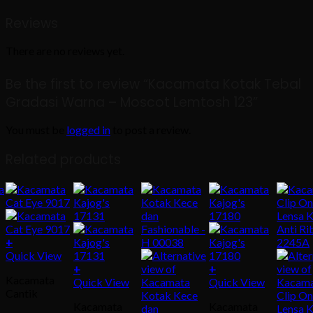
Reviews
There are no reviews yet.
Be the first to review “Kacamata Kotak Tebal
Gradasi Warna – Moscot Lemtosh 123”
You must be
logged in
to post a review.
Related products
+
This
Quick View
product
+
+
Kacamata
has
This
This
Quick View
Quick View
Cantik
multiple
product
product
Kacamata
Kacamata
variants.
has
has