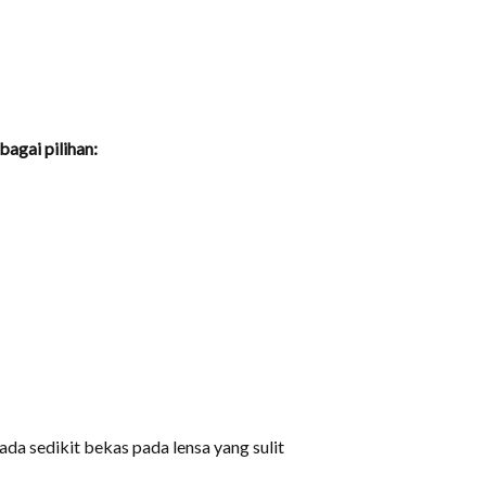
agai pilihan:
a sedikit bekas pada lensa yang sulit