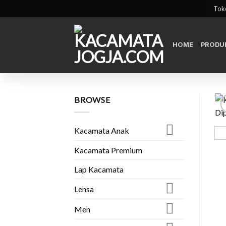
Skip
Toko
to
content
HOME
PRODU
BROWSE
Kacamata Anak
Kacamata Premium
Lap Kacamata
Lensa
Men