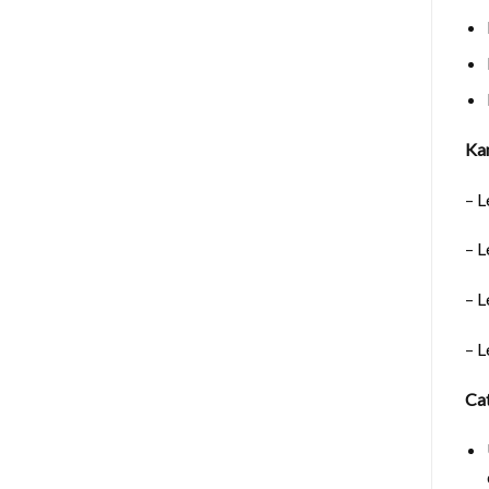
Kam
–
L
–
L
–
L
–
L
Cat