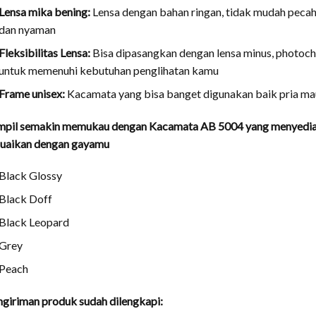
Lensa mika bening:
Lensa dengan bahan ringan, tidak mudah pecah 
dan nyaman
Fleksibilitas Lensa:
Bisa dipasangkan dengan lensa minus, photoch
untuk memenuhi kebutuhan penglihatan kamu
Frame unisex:
Kacamata yang bisa banget digunakan baik pria ma
mpil semakin memukau dengan Kacamata AB 5004 yang menyediaka
suaikan dengan gayamu
Black Glossy
Black Doff
Black Leopard
Grey
Peach
giriman produk sudah dilengkapi: