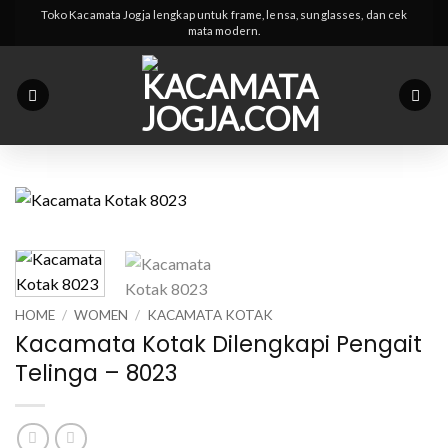
Skip
Toko Kacamata Jogja lengkap untuk frame, lensa, sunglasses, dan cek
mata modern.
to
content
HOME
/
WOMEN
/
KACAMATA KOTAK
Kacamata Kotak Dilengkapi Pengait
Telinga – 8023